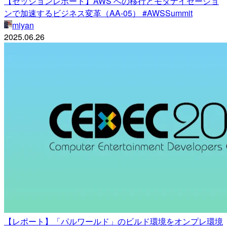
【セッションレポート】AWS への移行とモダナイゼーショ
ンで加速するビジネス変革（AA-05） #AWSSummit
miyan
2025.06.26
【レポート】「パルワールド」のビルド環境をオンプレ環境