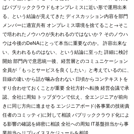
ばパブリッククラウドもオンプレミスに近い形で運用出来
る、という結論が見えてきた ディスカッション内容を部門
メンバーに適宜共有 オンプレミス環境を捨てること→そこ
で培われたノウハウが失われるのではないか？ そのノウハ
ウは今後のDeNAにとって本当に重要なのか。 許容出来な
い、失われるものはない、という結論に至った 詳細に検討
開始 部門内で意思統一後、経営層とのコミュニケーション
全員が「もっとサービスを良くしたい」と考えているのに、
目線の違いから話が噛み合わない 日頃からコンテキストを
すり合わせておくことが重要 全社方針へ転換 経営会議で承
認、全社に周知 トップダウンで伝え、全エンジニアが前向
きに同じ方向に進ませる エンジニアボード(各事業の技術責
任者のコミッティ)に対して相談 パブリッククラウド化によ
る影響の確認を綿密に相談 全社への周知 IT基盤担当から事
業担当へリプレイススケジュールを相談