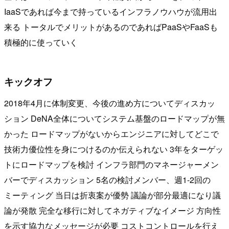
IaaSであれば今まで持っているインフラノウハウが流用出
来る トータルでメリットがあるのであればPaaSやFaaSも
積極的に使っていく
キックオフ
2018年4月に体制変更、今後の進め方についてディスカッ
ション DeNA全体についてシステム基盤のロードマップが無
かった ロードマップがないからエンジニアに対してどこで
技術力優位性を身につけるのか伝えられない 3年をターゲッ
トにロードマップを検討 インフラ部門のマネージャーメン
バーでディスカッション 5名の検討メンバー、週1-2回の
ミーティング 当日は折衷案が優勢 議論が部分最適になり議
論が発散 完全な移行に対してネガティブなイメージ 方向性
を示す協力なメッセージが必要 コストコントロールを行え