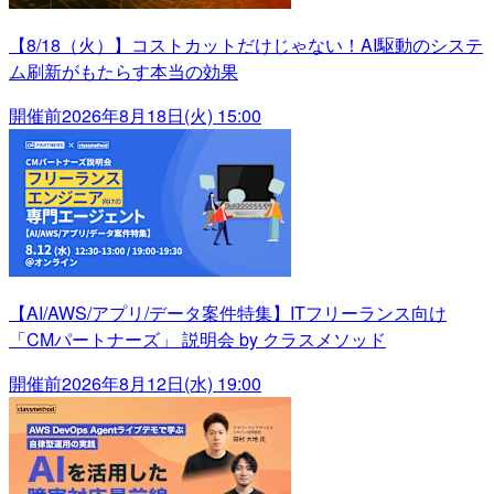
【8/18（火）】コストカットだけじゃない！AI駆動のシステ
ム刷新がもたらす本当の効果
開催前
2026年8月18日(火) 15:00
【AI/AWS/アプリ/データ案件特集】ITフリーランス向け
「CMパートナーズ」 説明会 by クラスメソッド
開催前
2026年8月12日(水) 19:00