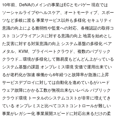
10年前、DeNAのメインの事業はECとモバゲー 現在では
ソーシャルライブやヘルスケア、オートモーティブ、スポー
ツなど多岐に渡る 事業サービス以外も多様化 セキュリティ
意識の向上による脆弱性や監査への対応、各種認証の取得コ
スト コンプライアンスに対する意識の向上 地震を始めとし
た災害に対する対策意識の向上 システム基盤の多様化 ベア
メタル、KVM、プライベートクラウド、複数のパブリック
クラウド... 環境が多様化して難易度もどんどん上がっている
システム基盤の課題 オンプレミス環境 安価で運用出来てい
るが老朽化が加速 稼働から6年経つと故障率が急激に上昇
サービスデプロイに対しては自動化を進めているがハード
ウェア故障にかかる工数が無視出来ないレベル パブリック
クラウド環境 トータルのシステムコストが非常に増えてき
ている オンプレミスと比べてコストコントロールが難しい
事業がレガシー化 事業展開スピードに対応出来るだけの柔