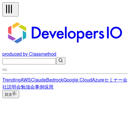
produced by Classmethod
Trending
AWS
Claude
Bedrock
Google Cloud
Azure
セミナー
会
社説明会
勉強会
事例
採用
目次