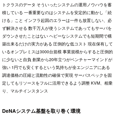
トクラスのデータ そういったシステムの運用ノウハウを蓄
積している 一番重要なのはシステムを安定的に動かし「続
ける」こと インフラ起因のエラーは一件も放置しない、必
ず解決させる 数千万人が使うシステムであってもサーバを
ダウンさせたことはない ヘビーなシステムでも短期間で構
築出来るだけの実力がある 圧倒的な低コスト 現在保有して
いるオンプレミスは3000台規模 事業規模からすると圧倒的
に少ないと自負 創業から20年立つがベンチャーマインドが
強い 1円でも安くするという気持ちが全エンジニアにある
調達価格の圧縮と流動性の確保で実現 サーバスペックを固
定してもリソースをフルに活用できるよう調整 KVM、相乗
り、マルチインスタンス
DeNAシステム基盤を取り巻く環境