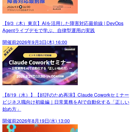
【9/3（木）東京】AIを活用した障害対応最前線 | DevOps
Agentライブデモで学ぶ、自律型運用の実践
開催前
2026年9月3日(木) 16:00
【8/19（水）】【好評のため再演】Claude Coworkセミナー
ビジネス職向け初級編｜日常業務をAIで自動化する「正しい
始め方」
開催前
2026年8月19日(水) 13:00