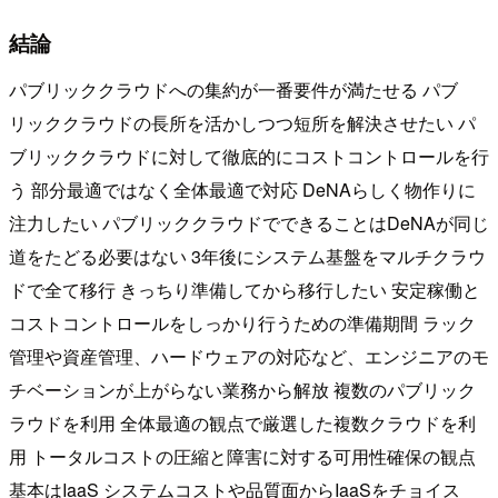
結論
パブリッククラウドへの集約が一番要件が満たせる パブ
リッククラウドの長所を活かしつつ短所を解決させたい パ
ブリッククラウドに対して徹底的にコストコントロールを行
う 部分最適ではなく全体最適で対応 DeNAらしく物作りに
注力したい パブリッククラウドでできることはDeNAが同じ
道をたどる必要はない 3年後にシステム基盤をマルチクラウ
ドで全て移行 きっちり準備してから移行したい 安定稼働と
コストコントロールをしっかり行うための準備期間 ラック
管理や資産管理、ハードウェアの対応など、エンジニアのモ
チベーションが上がらない業務から解放 複数のパブリック
ラウドを利用 全体最適の観点で厳選した複数クラウドを利
用 トータルコストの圧縮と障害に対する可用性確保の観点
基本はIaaS システムコストや品質面からIaaSをチョイス