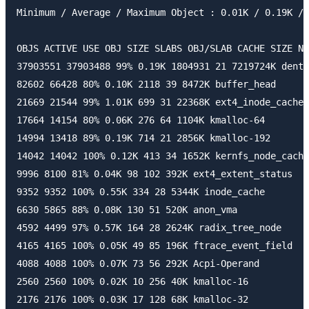
Minimum / Average / Maximum Object : 0.01K / 0.19K / 
OBJS ACTIVE USE OBJ SIZE SLABS OBJ/SLAB CACHE SIZE NA
37903551 37903488 99% 0.19K 1804931 21 7219724K dentr
82602 66428 80% 0.10K 2118 39 8472K buffer_head

21669 21544 99% 1.01K 699 31 22368K ext4_inode_cache

17664 14154 80% 0.06K 276 64 1104K kmalloc-64

14994 13418 89% 0.19K 714 21 2856K kmalloc-192

14042 14042 100% 0.12K 413 34 1652K kernfs_node_cache

9996 8100 81% 0.04K 98 102 392K ext4_extent_status

9352 9352 100% 0.55K 334 28 5344K inode_cache

6630 5865 88% 0.08K 130 51 520K anon_vma

4592 4499 97% 0.57K 164 28 2624K radix_tree_node

4165 4165 100% 0.05K 49 85 196K ftrace_event_field

4088 4088 100% 0.07K 73 56 292K Acpi-Operand

2560 2560 100% 0.02K 10 256 40K kmalloc-16

2176 2176 100% 0.03K 17 128 68K kmalloc-32
