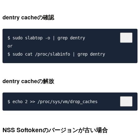
dentry cacheの確認
$ sudo slabtop -o | grep dentry

or

$ sudo cat /proc/slabinfo | grep dentry
dentry cacheの解放
$ echo 2 >> /proc/sys/vm/drop_caches
NSS Softokenのバージョンが古い場合