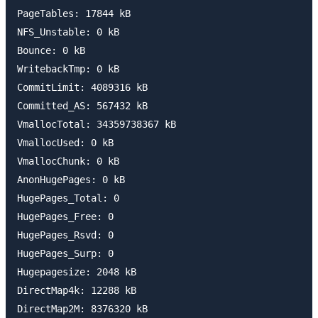
PageTables: 17844 kB

NFS_Unstable: 0 kB

Bounce: 0 kB

WritebackTmp: 0 kB

CommitLimit: 4089316 kB

Committed_AS: 567432 kB

VmallocTotal: 34359738367 kB

VmallocUsed: 0 kB

VmallocChunk: 0 kB

AnonHugePages: 0 kB

HugePages_Total: 0

HugePages_Free: 0

HugePages_Rsvd: 0

HugePages_Surp: 0

Hugepagesize: 2048 kB

DirectMap4k: 12288 kB

DirectMap2M: 8376320 kB