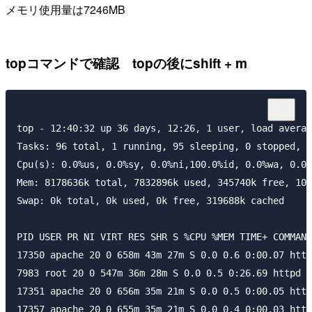
メモリ使用量は7246MB
topコマンドで確認 topの後にshift + m
top - 12:40:32 up 36 days, 12:26, 1 user, load averag
Tasks: 96 total, 1 running, 95 sleeping, 0 stopped, 0
Cpu(s): 0.0%us, 0.0%sy, 0.0%ni,100.0%id, 0.0%wa, 0.0%
Mem: 8178636k total, 7832896k used, 345740k free, 101
Swap: 0k total, 0k used, 0k free, 319688k cached

PID USER PR NI VIRT RES SHR S %CPU %MEM TIME+ COMMAND

17350 apache 20 0 658m 43m 27m S 0.0 0.6 0:00.07 http
7983 root 20 0 547m 36m 28m S 0.0 0.5 0:26.69 httpd

17351 apache 20 0 656m 35m 21m S 0.0 0.5 0:00.05 http
17357 apache 20 0 655m 35m 21m S 0.0 0.4 0:00.03 http