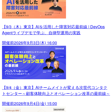
【9/3（木）東京】AIを活用した障害対応最前線 | DevOps
Agentライブデモで学ぶ、自律型運用の実践
開催前
2026年9月3日(木) 16:00
【9/4（金）東京】AIチームメイトが変える次世代コンタク
トセンター～顧客体験向上とオペレーション改革の最前線～
開催前
2026年9月4日(金) 15:00