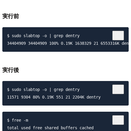
実行前
$ sudo slabtop -o | grep dentry 

34404909 34404909 100% 0.19K 1638329 21 6553316K dent
実行後
$ sudo slabtop -o | grep dentry 

11571 9304 80% 0.19K 551 21 2204K dentry
$ free -m

total used free shared buffers cached
