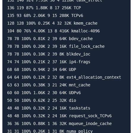
136 119 87% 1.88K 8 17 256K TCP

135 93 68% 2.06K 9 15 288K TCPv6

128 128 100% 0.25K 4 32 32K kmem_cache

104 80 76% 4.00K 13 8 416K kmalloc-4096

78 78 100% 0.81K 2 39 64K bdev_cache

78 78 100% 0.20K 2 39 16K file_lock_cache

78 78 100% 0.10K 2 39 8K blkdev_ioc

74 74 100% 0.21K 2 37 16K ip4-frags

68 68 100% 0.94K 2 34 64K UDP

64 64 100% 0.12K 2 32 8K ext4_allocation_context

63 63 100% 0.38K 3 21 24K mnt_cache

60 60 100% 1.06K 2 30 64K UDPv6

50 50 100% 0.62K 2 25 32K dio

48 48 100% 0.32K 2 24 16K taskstats

48 48 100% 0.32K 2 24 16K request_sock_TCPv6

36 36 100% 0.88K 1 36 32K mqueue_inode_cache

31 31 100% 0.26K 1 31 8K numa_policy
