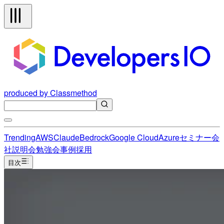
produced by Classmethod
Trending
AWS
Claude
Bedrock
Google Cloud
Azure
セミナー
会
社説明会
勉強会
事例
採用
目次