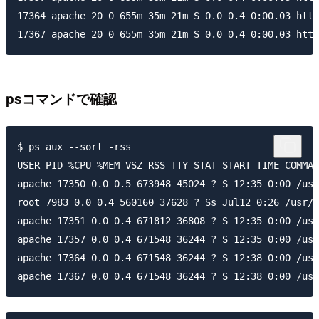
17364 apache 20 0 655m 35m 21m S 0.0 0.4 0:00.03 http
17367 apache 20 0 655m 35m 21m S 0.0 0.4 0:00.03 http
psコマンドで確認
$ ps aux --sort -rss

USER PID %CPU %MEM VSZ RSS TTY STAT START TIME COMMAN
apache 17350 0.0 0.5 673948 45024 ? S 12:35 0:00 /usr
root 7983 0.0 0.4 560160 37628 ? Ss Jul12 0:26 /usr/s
apache 17351 0.0 0.4 671812 36808 ? S 12:35 0:00 /usr
apache 17357 0.0 0.4 671548 36244 ? S 12:35 0:00 /usr
apache 17364 0.0 0.4 671548 36244 ? S 12:38 0:00 /usr
apache 17367 0.0 0.4 671548 36244 ? S 12:38 0:00 /usr