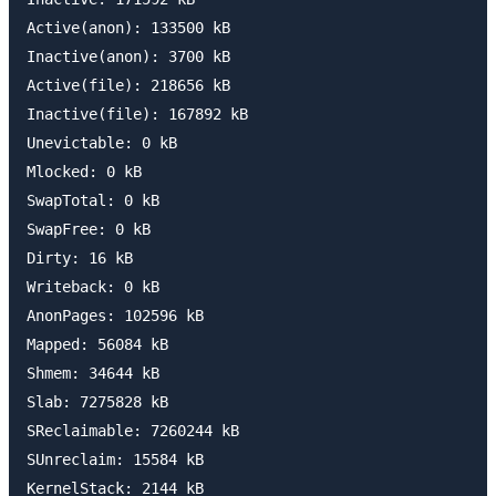
Active(anon): 133500 kB

Inactive(anon): 3700 kB

Active(file): 218656 kB

Inactive(file): 167892 kB

Unevictable: 0 kB

Mlocked: 0 kB

SwapTotal: 0 kB

SwapFree: 0 kB

Dirty: 16 kB

Writeback: 0 kB

AnonPages: 102596 kB

Mapped: 56084 kB

Shmem: 34644 kB

Slab: 7275828 kB

SReclaimable: 7260244 kB

SUnreclaim: 15584 kB

KernelStack: 2144 kB
