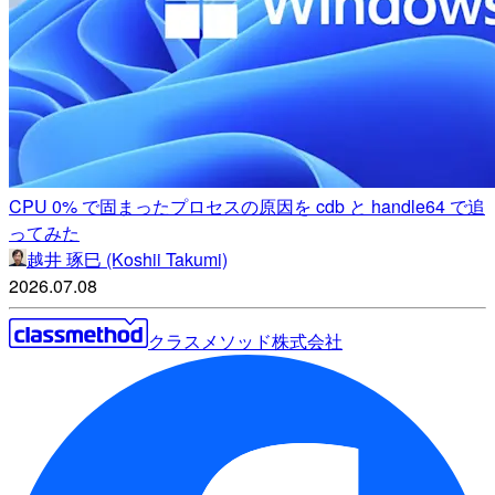
CPU 0% で固まったプロセスの原因を cdb と handle64 で追
ってみた
越井 琢巳 (Koshii Takumi)
2026.07.08
クラスメソッド株式会社