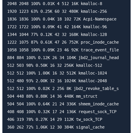
2048 2048 100% 0.01K 4 512 16K kmalloc-8

1920 1223 63% 0.25K 60 32 480K kmalloc-256

1836 1836 100% 0.04K 18 102 72K Acpi-Namespace

1722 1722 100% 0.09K 41 42 164K kmalloc-96

1344 1044 77% 0.12K 42 32 168K kmalloc-128

1222 1075 87% 0.61K 47 26 752K proc_inode_cache

1058 1058 100% 0.09K 23 46 92K trace_event_file

884 884 100% 0.12K 26 34 104K jbd2_journal_head

512 503 98% 0.50K 16 32 256K kmalloc-512

512 512 100% 1.00K 16 32 512K kmalloc-1024

512 480 93% 2.00K 32 16 1024K kmalloc-2048

512 512 100% 0.02K 2 256 8K jbd2_revoke_table_s

504 448 88% 0.88K 14 36 448K mm_struct

504 504 100% 0.64K 21 24 336K shmem_inode_cache

408 408 100% 0.32K 17 24 136K request_sock_TCP

406 319 78% 0.27K 14 29 112K tw_sock_TCP

360 262 72% 1.06K 12 30 384K signal_cache
