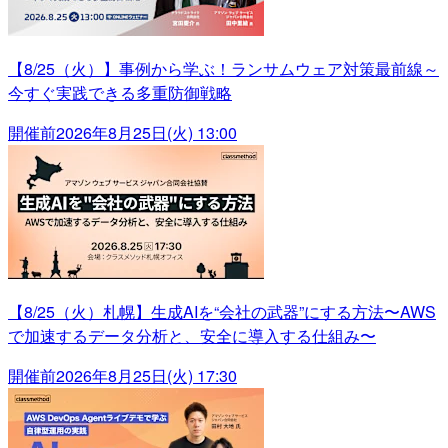
【8/25（火）】事例から学ぶ！ランサムウェア対策最前線～
今すぐ実践できる多重防御戦略
開催前
2026年8月25日(火) 13:00
【8/25（火）札幌】生成AIを“会社の武器”にする方法〜AWS
で加速するデータ分析と、安全に導入する仕組み〜
開催前
2026年8月25日(火) 17:30