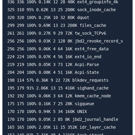
336 336 100% 0.14K 12 28 48K ext4_groupinfo_4k

325 310 95% 0.62K 13 25 208K sock_inode_cache

320 320 100% 0.25K 10 32 80K dquot

299 299 100% 0.69K 13 23 208K files_cache

261 261 100% 0.27K 9 29 72K tw_sock_TCPv6

256 256 100% 0.03K 2 128 8K jbd2_revoke_record_s

256 256 100% 0.06K 4 64 16K ext4_free_data

224 224 100% 0.07K 4 56 16K ext4_io_end

219 219 100% 0.05K 3 73 12K Acpi-Parse

204 204 100% 0.08K 4 51 16K Acpi-State

198 114 57% 0.36K 9 22 72K blkdev_requests

195 179 91% 2.06K 13 15 416K sighand_cache

192 192 100% 0.06K 3 64 12K kmem_cache_node

175 175 100% 0.16K 7 25 28K sigqueue

170 170 100% 0.94K 5 34 160K UNIX

170 170 100% 0.05K 2 85 8K jbd2_journal_handle

165 165 100% 2.05K 11 15 352K idr_layer_cache

152 140 92% 7.31K 38 4 1216K task_struct
