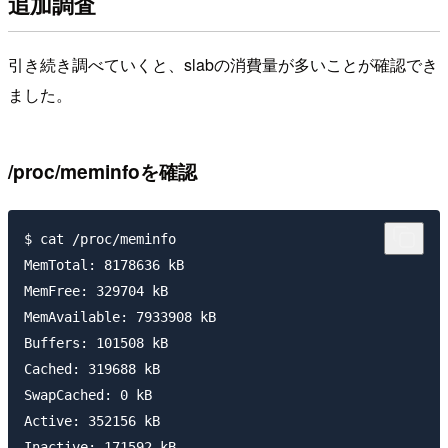
追加調査
引き続き調べていくと、slabの消費量が多いことが確認でき
ました。
/proc/meminfoを確認
$ cat /proc/meminfo

MemTotal: 8178636 kB

MemFree: 329704 kB

MemAvailable: 7933908 kB

Buffers: 101508 kB

Cached: 319688 kB

SwapCached: 0 kB

Active: 352156 kB

Inactive: 171592 kB
