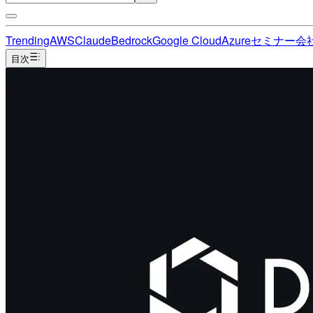
Trending
AWS
Claude
Bedrock
Google Cloud
Azure
セミナー
会
目次