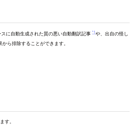
*1
をベースに自動生成された質の悪い自動翻訳記事
や、出自の怪し
果から排除することができます。
れます。