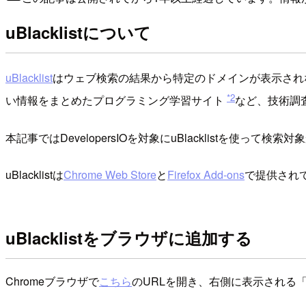
uBlacklistについて
uBlacklist
はウェブ検索の結果から特定のドメインが表示されない
*2
い情報をまとめたプログラミング学習サイト
など、技術調
本記事ではDevelopersIOを対象にuBlacklistを使っ
uBlacklistは
Chrome Web Store
と
Firefox Add-ons
で提供されて
uBlacklistをブラウザに追加する
Chromeブラウザで
こちら
のURLを開き、右側に表示される「Ch