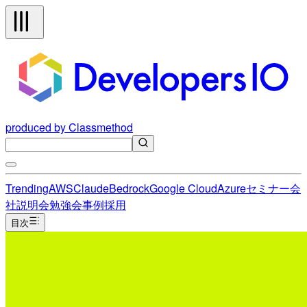
produced by Classmethod
Trending
AWS
Claude
Bedrock
Google Cloud
Azure
セミナー
会
社説明会
勉強会
事例
採用
目次