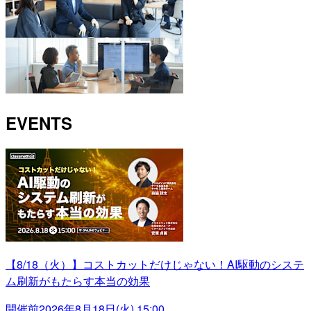
EVENTS
【8/18（火）】コストカットだけじゃない！AI駆動のシステ
ム刷新がもたらす本当の効果
開催前
2026年8月18日(火) 15:00