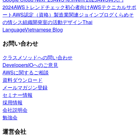
2024
AWSトレンドチェック
初心者向け
AWSテクニカルサポ
ート
AWS認定（資格）
製造業関連
ジョインブログ
くらめそ
の情シス
組織開発室の活動
デザイン
Thai
Language
Vietnamese Blog
お問い合わせ
クラスメソッドへの問い合わせ
DevelopersIOへのご意見
AWSに関するご相談
資料ダウンロード
メールマガジン登録
セミナー情報
採用情報
会社説明会
勉強会
運営会社