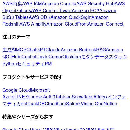
AWS特集
AWS IAM
Amazon Cognito
AWS Security Hub
AWS
Organizations
AWS Control Tower
Amazon EC2
Amazon
S3
S3 Tables
AWS CDK
Amazon QuickSight
Amazon
Redshift
AWS Amplify
Amazon CloudFront
Amazon Connect
注目のテーマ
生成AI
MCP
ChatGPT
Claude
Amazon Bedrock
RAG
Amazon
Q
GitHub Copilot
Devin
Cursor
Obsidian
モダンデータスタック
Python
セキュリティ
PM
プロダクトやサービスで探す
Google Cloud
Microsoft
Azure
LINE
Zendesk
Auth0
Tableau
Snowflake
Alteryx
インフォ
マティカ
dbt
DuckDB
Cloudflare
Splunk
Vision One
Notion
特集やシリーズから探す
Google Cloud Next ’25
AWS re:Invent 2025
AWS再入門