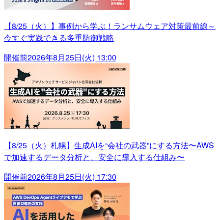
【8/25（火）】事例から学ぶ！ランサムウェア対策最前線～
今すぐ実践できる多重防御戦略
開催前
2026年8月25日(火) 13:00
【8/25（火）札幌】生成AIを“会社の武器”にする方法〜AWS
で加速するデータ分析と、安全に導入する仕組み〜
開催前
2026年8月25日(火) 17:30