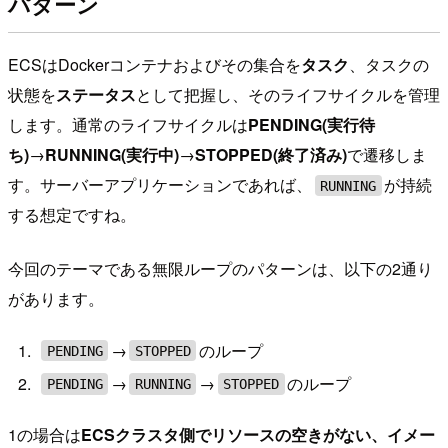
パターン
ECSはDockerコンテナおよびその集合を
タスク
、タスクの
状態を
ステータス
として把握し、そのライフサイクルを管理
します。通常のライフサイクルは
PENDING(実行待
ち)
→
RUNNING(実行中)
→
STOPPED(終了済み)
で遷移しま
す。サーバーアプリケーションであれば、
が持続
RUNNING
する想定ですね。
今回のテーマである無限ループのパターンは、以下の2通り
があります。
→
のループ
PENDING
STOPPED
→
→
のループ
PENDING
RUNNING
STOPPED
1の場合は
ECSクラスタ側でリソースの空きがない、イメー