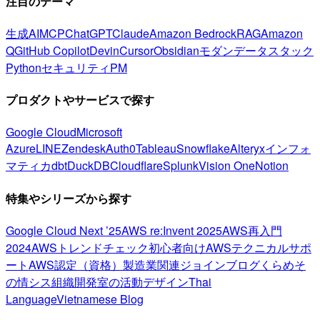
注目のテーマ
生成AI
MCP
ChatGPT
Claude
Amazon Bedrock
RAG
Amazon
Q
GitHub Copilot
Devin
Cursor
Obsidian
モダンデータスタック
Python
セキュリティ
PM
プロダクトやサービスで探す
Google Cloud
Microsoft
Azure
LINE
Zendesk
Auth0
Tableau
Snowflake
Alteryx
インフォ
マティカ
dbt
DuckDB
Cloudflare
Splunk
Vision One
Notion
特集やシリーズから探す
Google Cloud Next ’25
AWS re:Invent 2025
AWS再入門
2024
AWSトレンドチェック
初心者向け
AWSテクニカルサポ
ート
AWS認定（資格）
製造業関連
ジョインブログ
くらめそ
の情シス
組織開発室の活動
デザイン
Thai
Language
Vietnamese Blog