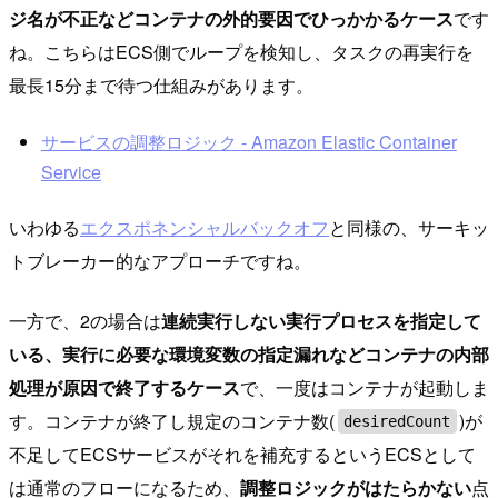
ジ名が不正などコンテナの外的要因でひっかかるケース
です
ね。こちらはECS側でループを検知し、タスクの再実行を
最長15分まで待つ仕組みがあります。
サービスの調整ロジック - Amazon Elastic Container
Service
いわゆる
エクスポネンシャルバックオフ
と同様の、サーキッ
トブレーカー的なアプローチですね。
一方で、2の場合は
連続実行しない実行プロセスを指定して
いる、実行に必要な環境変数の指定漏れなどコンテナの内部
処理が原因で終了するケース
で、一度はコンテナが起動しま
す。コンテナが終了し規定のコンテナ数(
)が
desiredCount
不足してECSサービスがそれを補充するというECSとして
は通常のフローになるため、
調整ロジックがはたらかない
点