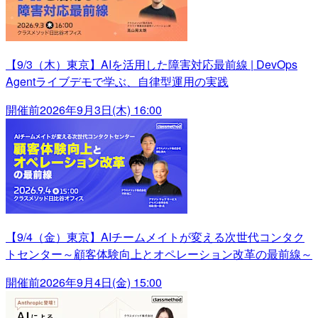
【9/3（木）東京】AIを活用した障害対応最前線 | DevOps
Agentライブデモで学ぶ、自律型運用の実践
開催前
2026年9月3日(木) 16:00
【9/4（金）東京】AIチームメイトが変える次世代コンタク
トセンター～顧客体験向上とオペレーション改革の最前線～
開催前
2026年9月4日(金) 15:00