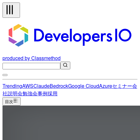
produced by Classmethod
Trending
AWS
Claude
Bedrock
Google Cloud
Azure
セミナー
会
社説明会
勉強会
事例
採用
目次