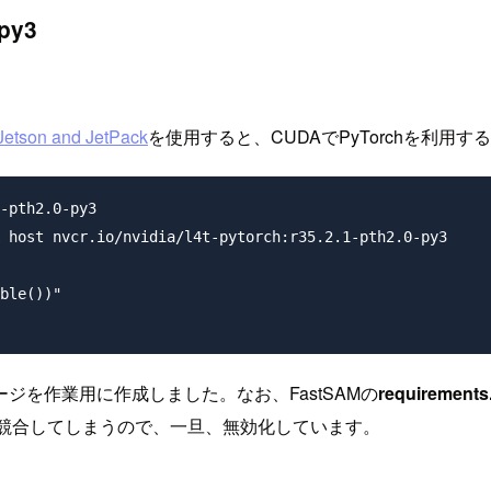
-py3
 Jetson and JetPack
を使用すると、CUDAでPyTorchを利用
-pth2.0-py3

 host nvcr.io/nvidia/l4t-pytorch:r35.2.1-pth2.0-py3

ble())"

を作業用に作成しました。なお、FastSAMの
requirements.
と競合してしまうので、一旦、無効化しています。