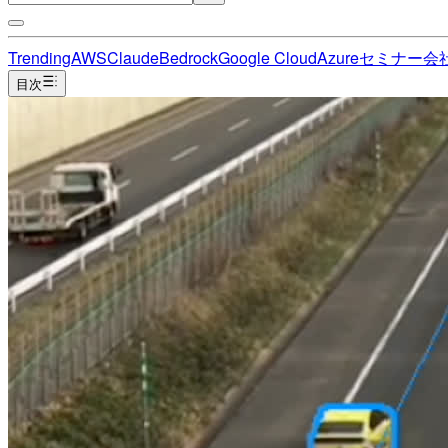
Trending
AWS
Claude
Bedrock
Google Cloud
Azure
セミナー
会
目次