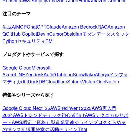
Redshift
AWS Amplify
Amazon CloudFront
Amazon Connect
注目のテーマ
生成AI
MCP
ChatGPT
Claude
Amazon Bedrock
RAG
Amazon
Q
GitHub Copilot
Devin
Cursor
Obsidian
モダンデータスタック
Python
セキュリティ
PM
プロダクトやサービスで探す
Google Cloud
Microsoft
Azure
LINE
Zendesk
Auth0
Tableau
Snowflake
Alteryx
インフォ
マティカ
dbt
DuckDB
Cloudflare
Splunk
Vision One
Notion
特集やシリーズから探す
Google Cloud Next ’25
AWS re:Invent 2025
AWS再入門
2024
AWSトレンドチェック
初心者向け
AWSテクニカルサポ
ート
AWS認定（資格）
製造業関連
ジョインブログ
くらめそ
の情シス
組織開発室の活動
デザイン
Thai