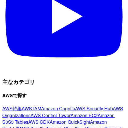
主なカテゴリ
AWSで探す
AWS特集
AWS IAM
Amazon Cognito
AWS Security Hub
AWS
Organizations
AWS Control Tower
Amazon EC2
Amazon
S3
S3 Tables
AWS CDK
Amazon QuickSight
Amazon