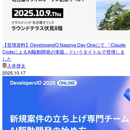
【登壇資料】DevelopersIO Nagoya Day Oneにて 「Claude
CodeによるAI駆動開発の実践」というタイトルで登壇しま
した
入井啓太
2025.10.17