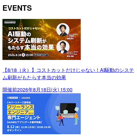
EVENTS
【8/18（火）】コストカットだけじゃない！AI駆動のシステ
ム刷新がもたらす本当の効果
開催前
2026年8月18日(火) 15:00