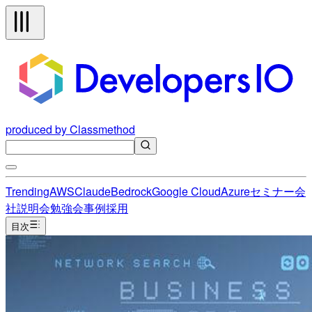
produced by Classmethod
Trending
AWS
Claude
Bedrock
Google Cloud
Azure
セミナー
会
社説明会
勉強会
事例
採用
目次