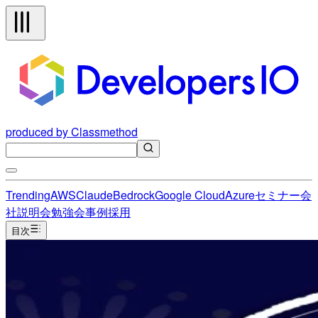
produced by Classmethod
Trending
AWS
Claude
Bedrock
Google Cloud
Azure
セミナー
会
社説明会
勉強会
事例
採用
目次