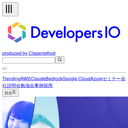
produced by Classmethod
Trending
AWS
Claude
Bedrock
Google Cloud
Azure
セミナー
会
社説明会
勉強会
事例
採用
目次