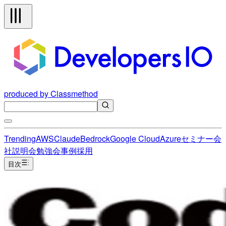
produced by Classmethod
Trending
AWS
Claude
Bedrock
Google Cloud
Azure
セミナー
会
社説明会
勉強会
事例
採用
目次