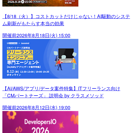
【8/18（火）】コストカットだけじゃない！AI駆動のシステ
ム刷新がもたらす本当の効果
開催前
2026年8月18日(火) 15:00
【AI/AWS/アプリ/データ案件特集】ITフリーランス向け
「CMパートナーズ」 説明会 by クラスメソッド
開催前
2026年8月12日(水) 19:00