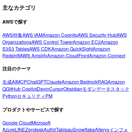
主なカテゴリ
AWSで探す
AWS特集
AWS IAM
Amazon Cognito
AWS Security Hub
AWS
Organizations
AWS Control Tower
Amazon EC2
Amazon
S3
S3 Tables
AWS CDK
Amazon QuickSight
Amazon
Redshift
AWS Amplify
Amazon CloudFront
Amazon Connect
注目のテーマ
生成AI
MCP
ChatGPT
Claude
Amazon Bedrock
RAG
Amazon
Q
GitHub Copilot
Devin
Cursor
Obsidian
モダンデータスタック
Python
セキュリティ
PM
プロダクトやサービスで探す
Google Cloud
Microsoft
Azure
LINE
Zendesk
Auth0
Tableau
Snowflake
Alteryx
インフォ