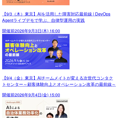
【9/3（木）東京】AIを活用した障害対応最前線 | DevOps
Agentライブデモで学ぶ、自律型運用の実践
開催前
2026年9月3日(木) 16:00
【9/4（金）東京】AIチームメイトが変える次世代コンタク
トセンター～顧客体験向上とオペレーション改革の最前線～
開催前
2026年9月4日(金) 15:00