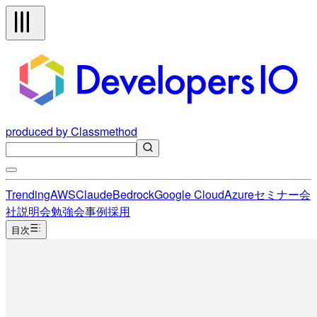
produced by Classmethod
Trending
AWS
Claude
Bedrock
Google Cloud
Azure
セミナー
会
社説明会
勉強会
事例
採用
目次