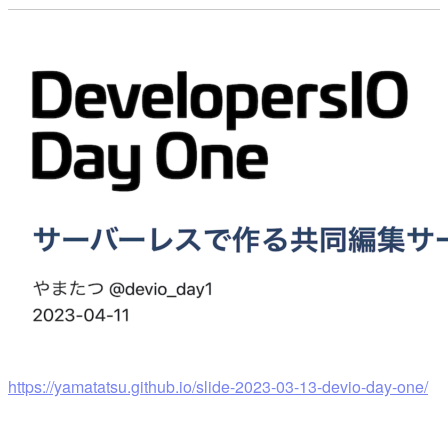
https://yamatatsu.github.io/slide-2023-03-13-devio-day-one/