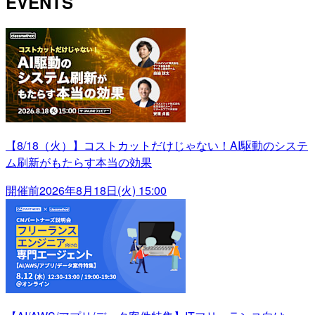
EVENTS
【8/18（火）】コストカットだけじゃない！AI駆動のシステ
ム刷新がもたらす本当の効果
開催前
2026年8月18日(火) 15:00