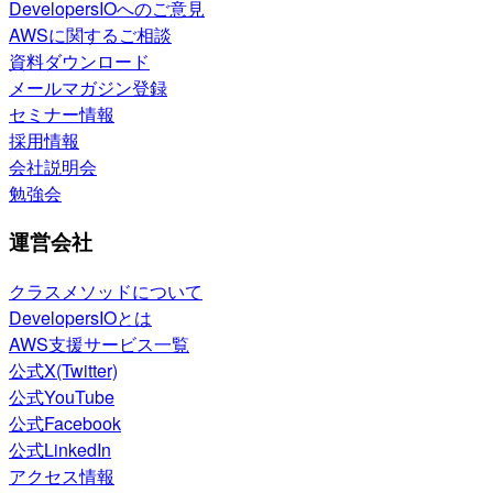
DevelopersIOへのご意見
AWSに関するご相談
資料ダウンロード
メールマガジン登録
セミナー情報
採用情報
会社説明会
勉強会
運営会社
クラスメソッドについて
DevelopersIOとは
AWS支援サービス一覧
公式X(Twitter)
公式YouTube
公式Facebook
公式LinkedIn
アクセス情報