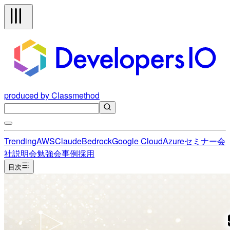
produced by Classmethod
Trending
AWS
Claude
Bedrock
Google Cloud
Azure
セミナー
会
社説明会
勉強会
事例
採用
目次