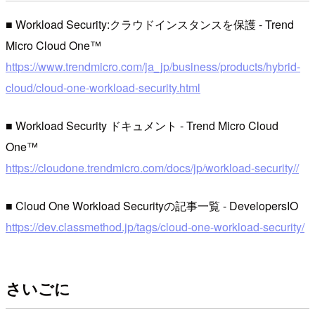
■ Workload Security:クラウドインスタンスを保護 - Trend
Micro Cloud One™
https://www.trendmicro.com/ja_jp/business/products/hybrid-
cloud/cloud-one-workload-security.html
■ Workload Security ドキュメント - Trend Micro Cloud
One™
https://cloudone.trendmicro.com/docs/jp/workload-security//
■ Cloud One Workload Securityの記事一覧 - DevelopersIO
https://dev.classmethod.jp/tags/cloud-one-workload-security/
さいごに