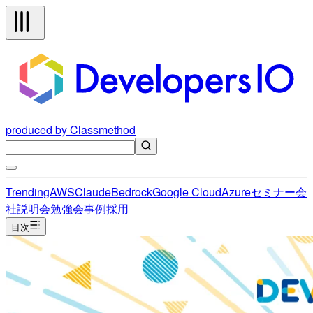
produced by Classmethod
Trending
AWS
Claude
Bedrock
Google Cloud
Azure
セミナー
会
社説明会
勉強会
事例
採用
目次