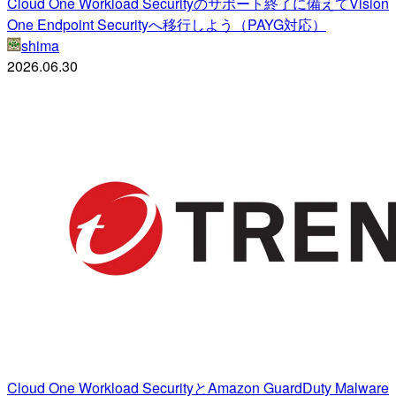
Cloud One Workload Securityのサポート終了に備えてVision
One Endpoint Securityへ移行しよう（PAYG対応）
shima
2026.06.30
Cloud One Workload SecurityとAmazon GuardDuty Malware