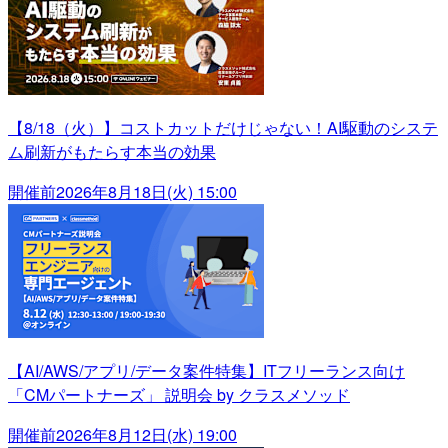
【8/18（火）】コストカットだけじゃない！AI駆動のシステ
ム刷新がもたらす本当の効果
開催前
2026年8月18日(火) 15:00
【AI/AWS/アプリ/データ案件特集】ITフリーランス向け
「CMパートナーズ」 説明会 by クラスメソッド
開催前
2026年8月12日(水) 19:00