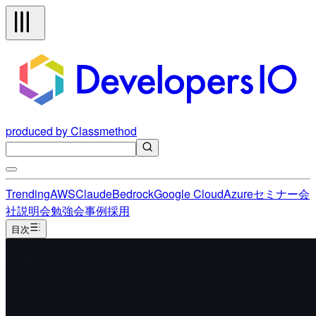
produced by Classmethod
Trending
AWS
Claude
Bedrock
Google Cloud
Azure
セミナー
会
社説明会
勉強会
事例
採用
目次