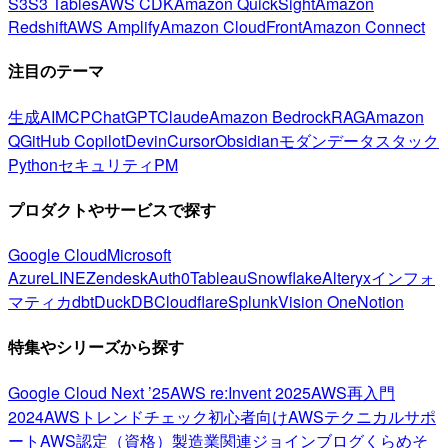
S3
S3 Tables
AWS CDK
Amazon QuickSight
Amazon
Redshift
AWS Amplify
Amazon CloudFront
Amazon Connect
注目のテーマ
生成AI
MCP
ChatGPT
Claude
Amazon Bedrock
RAG
Amazon
Q
GitHub Copilot
Devin
Cursor
Obsidian
モダンデータスタック
Python
セキュリティ
PM
プロダクトやサービスで探す
Google Cloud
Microsoft
Azure
LINE
Zendesk
Auth0
Tableau
Snowflake
Alteryx
インフォ
マティカ
dbt
DuckDB
Cloudflare
Splunk
Vision One
Notion
特集やシリーズから探す
Google Cloud Next ’25
AWS re:Invent 2025
AWS再入門
2024
AWSトレンドチェック
初心者向け
AWSテクニカルサポ
ート
AWS認定（資格）
製造業関連
ジョインブログ
くらめそ