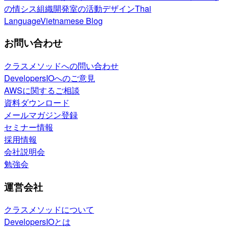
の情シス
組織開発室の活動
デザイン
Thai
Language
Vietnamese Blog
お問い合わせ
クラスメソッドへの問い合わせ
DevelopersIOへのご意見
AWSに関するご相談
資料ダウンロード
メールマガジン登録
セミナー情報
採用情報
会社説明会
勉強会
運営会社
クラスメソッドについて
DevelopersIOとは