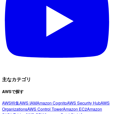
主なカテゴリ
AWSで探す
AWS特集
AWS IAM
Amazon Cognito
AWS Security Hub
AWS
Organizations
AWS Control Tower
Amazon EC2
Amazon