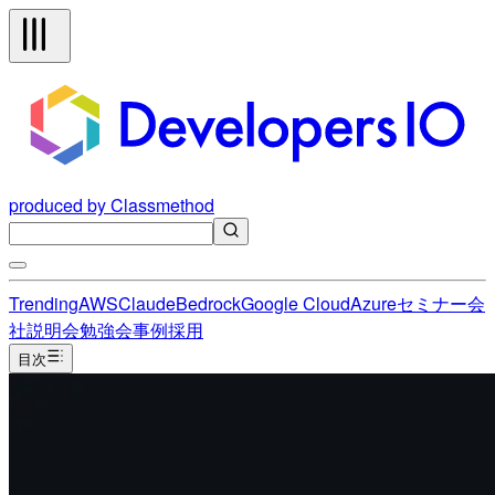
produced by Classmethod
Trending
AWS
Claude
Bedrock
Google Cloud
Azure
セミナー
会
社説明会
勉強会
事例
採用
目次