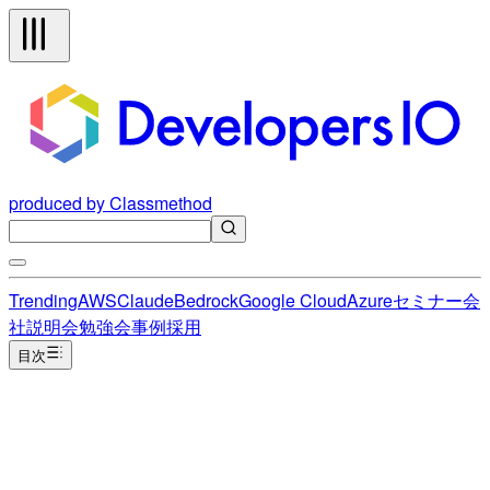
produced by Classmethod
Trending
AWS
Claude
Bedrock
Google Cloud
Azure
セミナー
会
社説明会
勉強会
事例
採用
目次