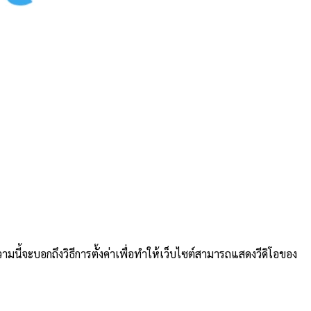
มนี้จะบอกถึงวิธีการตั้งค่าเพื่อทำให้เว็บไซต์สามารถแสดงวีดิโอของ