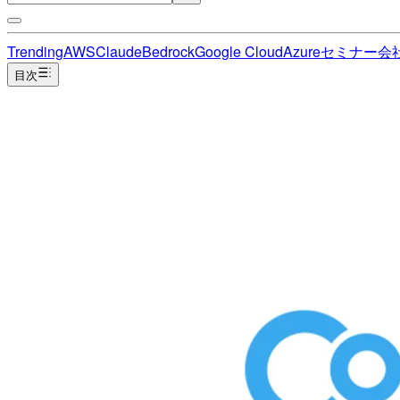
Trending
AWS
Claude
Bedrock
Google Cloud
Azure
セミナー
会
目次