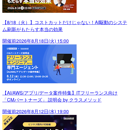
【8/18（火）】コストカットだけじゃない！AI駆動のシステ
ム刷新がもたらす本当の効果
開催前
2026年8月18日(火) 15:00
【AI/AWS/アプリ/データ案件特集】ITフリーランス向け
「CMパートナーズ」 説明会 by クラスメソッド
開催前
2026年8月12日(水) 19:00