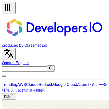
produced by Classmethod
Original
English
Trending
AWS
Claude
Bedrock
Google Cloud
Azure
セミナー
会
社説明会
勉強会
事例
採用
目次