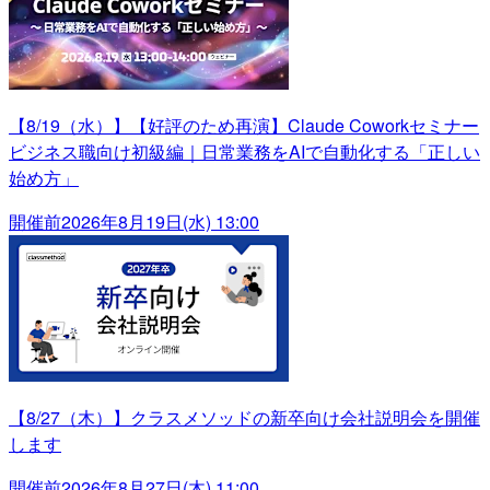
【8/19（水）】【好評のため再演】Claude Coworkセミナー
ビジネス職向け初級編｜日常業務をAIで自動化する「正しい
始め方」
開催前
2026年8月19日(水) 13:00
【8/27（木）】クラスメソッドの新卒向け会社説明会を開催
します
開催前
2026年8月27日(木) 11:00