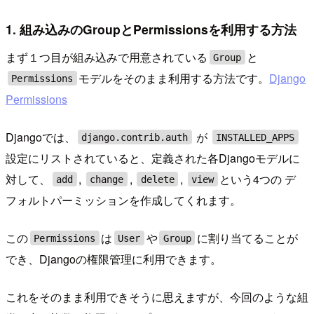
1. 組み込みのGroupとPermissionsを利用する方法
まず１つ目が組み込みで用意されている
と
Group
モデルをそのまま利用する方法です。
Django
Permissions
Permissions
Djangoでは、
が
django.contrib.auth
INSTALLED_APPS
設定にリストされていると、定義された各Djangoモデルに
対して、
,
,
,
という4つの デ
add
change
delete
view
フォルトパーミッションを作成してくれます。
この
は
や
に割り当てることが
Permissions
User
Group
でき、Djangoの権限管理に利用できます。
これをそのまま利用できそうに思えますが、今回のような組