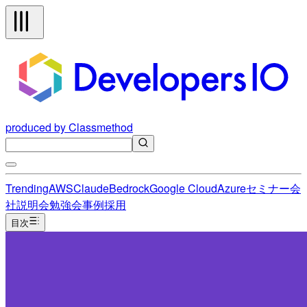
produced by Classmethod
Trending
AWS
Claude
Bedrock
Google Cloud
Azure
セミナー
会
社説明会
勉強会
事例
採用
目次