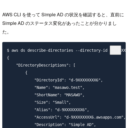
AWS CLI を使って Simple AD の状況を確認すると、直前に
Simple AD のステータス変化があったことが分かりまし
た。
$ aws ds describe-directories --directory-id "d-9XXXX
{

    "DirectoryDescriptions": [

        {

            "DirectoryId": "d-9XXXXXXXX6",

            "Name": "masawo.test",

            "ShortName": "MASAWO",

            "Size": "Small",

            "Alias": "d-9XXXXXXXX6",

            "AccessUrl": "d-9XXXXXXXX6.awsapps.com",

            "Description": "Simple AD",
