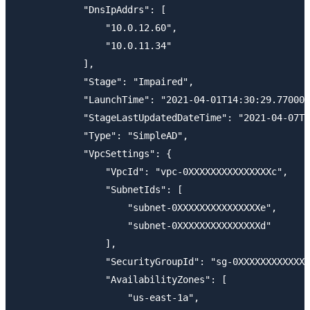
            "DnsIpAddrs": [

                "10.0.12.60",

                "10.0.11.34"

            ],

            "Stage": "Impaired",

            "LaunchTime": "2021-04-01T14:30:29.770000
            "StageLastUpdatedDateTime": "2021-04-07T1
            "Type": "SimpleAD",

            "VpcSettings": {

                "VpcId": "vpc-0XXXXXXXXXXXXXXXc",

                "SubnetIds": [

                    "subnet-0XXXXXXXXXXXXXXXe",

                    "subnet-0XXXXXXXXXXXXXXXd"

                ],

                "SecurityGroupId": "sg-0XXXXXXXXXXXXX
                "AvailabilityZones": [

                    "us-east-1a",
