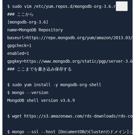
$ sudo vim /etc/yum.repos.d/mongodb-org-3.6.repo

### ここから

[mongodb-org-3.6]

name=MongoDB Repository

baseurl=https://repo.mongodb.org/yum/amazon/2013.03/m
gpgcheck=1

enabled=1

gpgkey=https://www.mongodb.org/static/pgp/server-3.6.
### ここまでを書き込み保存する

$ sudo yum install -y mongodb-org-shell

$ mongo --version

MongoDB shell version v3.6.9

$ wget https://s3.amazonaws.com/rds-downloads/rds-com
$ mongo --ssl --host [DocumentDBのClusterのドメイン]:27