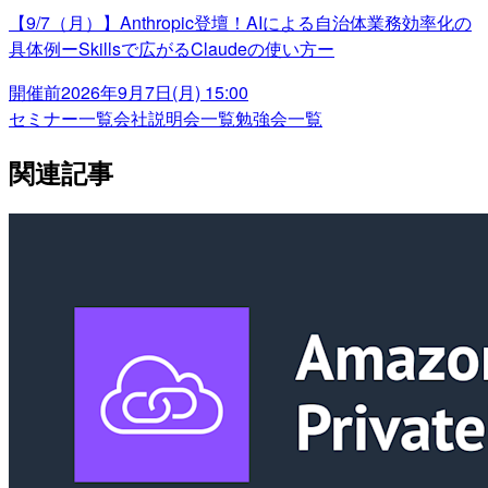
【9/7（月）】Anthropic登壇！AIによる自治体業務効率化の
具体例ーSkillsで広がるClaudeの使い方ー
開催前
2026年9月7日(月) 15:00
セミナー一覧
会社説明会一覧
勉強会一覧
関連記事