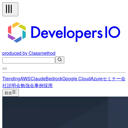
produced by Classmethod
Trending
AWS
Claude
Bedrock
Google Cloud
Azure
セミナー
会
社説明会
勉強会
事例
採用
目次