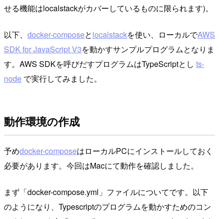
せる機能はlocalstackがカバーしているものに限られます)。
以下、
docker-compose
と
localstack
を使い、ローカルで
AWS
SDK for JavaScript V3
を動かすサンプルプログラムとなりま
す。AWS SDKを呼びだすプログラムはTypeScriptとし
ts-
node
で実行してみました。
動作環境の作成
予め
docker-compose
はローカルPCにインストールしておく
必要があります。今回はMacにて動作を確認しました。
まず「docker-compose.yml」ファイルについてです。以下
のようになり、Typescriptのプログラムを動かすためのコン