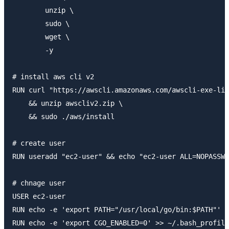
        unzip \

        sudo \

        wget \

        -y

# install aws cli v2

RUN curl "https://awscli.amazonaws.com/awscli-exe-lin
    && unzip awscliv2.zip \

    && sudo ./aws/install

# create user

RUN useradd "ec2-user" && echo "ec2-user ALL=NOPASSWD
# chnage user

USER ec2-user

RUN echo -e 'export PATH="/usr/local/go/bin:$PATH"' >
RUN echo -e 'export CGO_ENABLED=0' >> ~/.bash_profile
