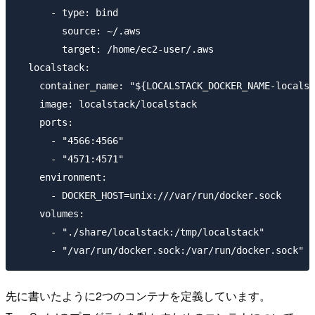
      - type: bind

        source: ~/.aws

        target: /home/ec2-user/.aws

  localstack:

    container_name: "${LOCALSTACK_DOCKER_NAME-localst
    image: localstack/localstack

    ports:

      - "4566:4566"

      - "4571:4571"

    environment:

      - DOCKER_HOST=unix:///var/run/docker.sock

    volumes:

      - "./share/localstack:/tmp/localstack"

先に書いたように2つのコンテナを定義しています。