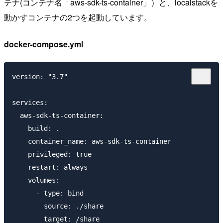
テナ(コンテナ名「aws-sdk-ts-container」）と、localstackを
動かすコンテナの2つを起動しています。
docker-compose.yml
version: "3.7"

services:

  aws-sdk-ts-container:

    build: .

    container_name: aws-sdk-ts-container

    privileged: true

    restart: always

    volumes:

      - type: bind

        source: ./share

        target: /share
