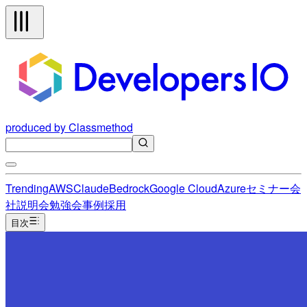
produced by Classmethod
Trending
AWS
Claude
Bedrock
Google Cloud
Azure
セミナー
会
社説明会
勉強会
事例
採用
目次