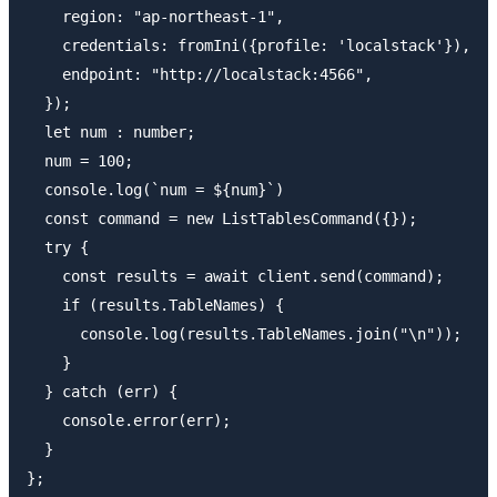
    region: "ap-northeast-1",

    credentials: fromIni({profile: 'localstack'}),

    endpoint: "http://localstack:4566",

  });

  let num : number;

  num = 100;

  console.log(`num = ${num}`)

  const command = new ListTablesCommand({});

  try {

    const results = await client.send(command);

    if (results.TableNames) {

      console.log(results.TableNames.join("\n"));

    }

  } catch (err) {

    console.error(err);

  }

};
