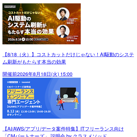
【8/18（火）】コストカットだけじゃない！AI駆動のシステ
ム刷新がもたらす本当の効果
開催前
2026年8月18日(火) 15:00
【AI/AWS/アプリ/データ案件特集】ITフリーランス向け
「CMパートナーズ」 説明会 by クラスメソッド