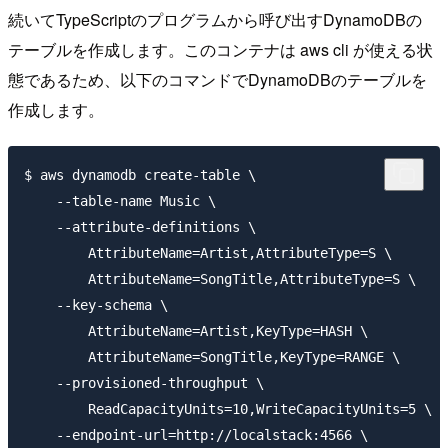
続いてTypeScriptのプログラムから呼び出すDynamoDBの
テーブルを作成します。このコンテナは aws cli が使える状
態であるため、以下のコマンドでDynamoDBのテーブルを
作成します。
$ aws dynamodb create-table \

    --table-name Music \

    --attribute-definitions \

        AttributeName=Artist,AttributeType=S \

        AttributeName=SongTitle,AttributeType=S \

    --key-schema \

        AttributeName=Artist,KeyType=HASH \

        AttributeName=SongTitle,KeyType=RANGE \

    --provisioned-throughput \

        ReadCapacityUnits=10,WriteCapacityUnits=5 \

    --endpoint-url=http://localstack:4566 \
