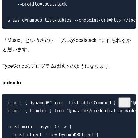
    --profile=localstack

「Music」という名のテーブルがlocalstack上に作られるか
と思います。
TypeScriptのプログラムは以下のようになります。
index.ts
import { DynamoDBClient, ListTablesCommand } from "@a
import { fromIni } from "@aws-sdk/credential-provider
const main = async () => {

  const client = new DynamoDBClient({
