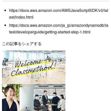
https://docs.aws.amazon.com/AWSJavaScriptSDK/v3/lat
est/index.html
https://docs.aws.amazon.com/ja_jp/amazondynamodb/la
test/developerguide/getting-started-step-1.html
この記事をシェアする