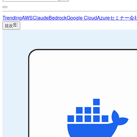
Trending
AWS
Claude
Bedrock
Google Cloud
Azure
セミナー
会
目次