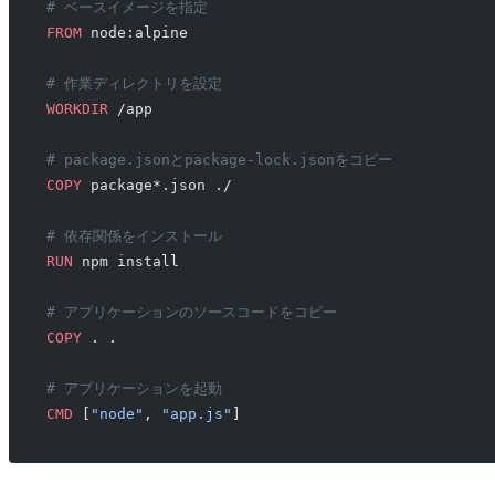
# ベースイメージを指定
FROM
 node:alpine
# 作業ディレクトリを設定
WORKDIR
 /app
# package.jsonとpackage-lock.jsonをコピー
COPY
 package*.json ./
# 依存関係をインストール
RUN
 npm install
# アプリケーションのソースコードをコピー
COPY
 . .
# アプリケーションを起動
CMD
 [
"node"
, 
"app.js"
]