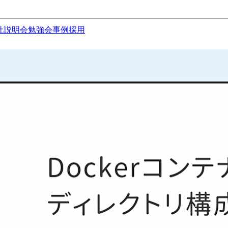
社説明会
勉強会
事例
採用