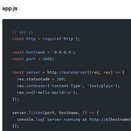
app.js
// app.js
const
 http
 =
 require
(
'http'
);
const
 hostname
 =
 '0.0.0.0'
;
const
 port
 =
 3000
;
const
 server
 =
 http.
createServer
((
req
, 
res
) 
=>
 {
  res.statusCode 
=
 200
;
  res.
setHeader
(
'Content-Type'
, 
'text/plain'
);
  res.
end
(
'Hello World!
\n
'
);
});
server.
listen
(port, hostname, () 
=>
 {
  console.
log
(
`Server running at http://${
hostname
});