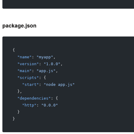
package.json
{
  "name"
: 
"myapp"
,
  "version"
: 
"1.0.0"
,
  "main"
: 
"app.js"
,
  "scripts"
: {
    "start"
: 
"node app.js"
  },
  "dependencies"
: {
    "http"
: 
"0.0.0"
  }
}