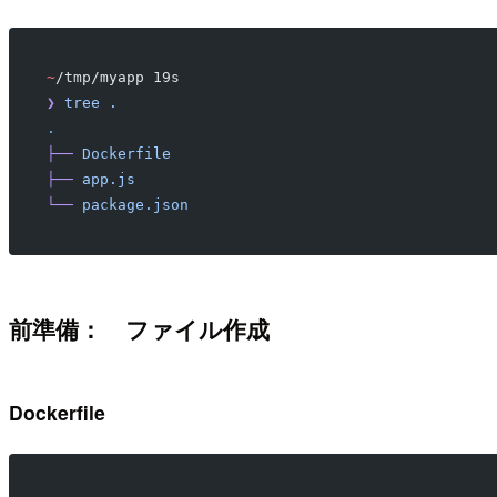
~
/tmp/myapp 19s
❯
 tree
 .
.
├──
 Dockerfile
├──
 app.js
└──
 package.json
前準備： ファイル作成
Dockerfile