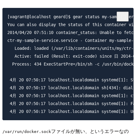
[vagrant@localhost geard]$ gear status my-sample-serv
You can also display the status of this container via
2014/04/20 07:51:10 container_status: Unable to fetch
ctr-my-sample-service.service - Container my-sample-s
   Loaded: loaded (/var/lib/containers/units/my/ctr-m
   Active: failed (Result: exit-code) since 日 2014-04
  Process: 434 ExecStartPre=/bin/sh -c /usr/bin/docke
 4月 20 07:50:17 localhost.localdomain systemd[1]: Sta
 4月 20 07:50:17 localhost.localdomain sh[434]: dial u
 4月 20 07:50:17 localhost.localdomain systemd[1]: ctr
 4月 20 07:50:17 localhost.localdomain systemd[1]: Fai
ファイルが無い、というエラーなの
/var/run/docker.sock