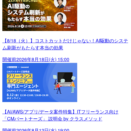
【8/18（火）】コストカットだけじゃない！AI駆動のシステ
ム刷新がもたらす本当の効果
開催前
2026年8月18日(火) 15:00
【AI/AWS/アプリ/データ案件特集】ITフリーランス向け
「CMパートナーズ」 説明会 by クラスメソッド
開催前
2026年8月12日(水) 19:00