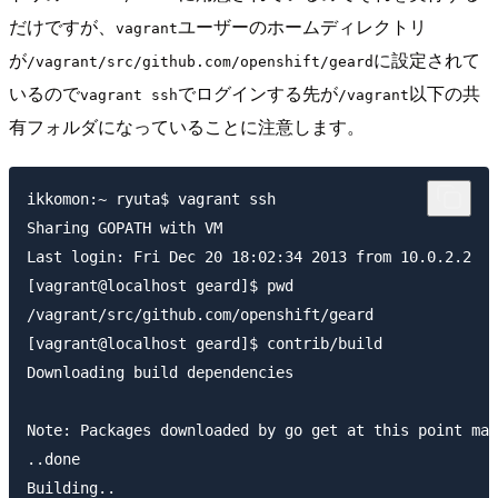
だけですが、
ユーザーのホームディレクトリ
vagrant
が
に設定されて
/vagrant/src/github.com/openshift/geard
いるので
でログインする先が
以下の共
vagrant ssh
/vagrant
有フォルダになっていることに注意します。
ikkomon:~ ryuta$ vagrant ssh

Sharing GOPATH with VM

Last login: Fri Dec 20 18:02:34 2013 from 10.0.2.2

[vagrant@localhost geard]$ pwd

/vagrant/src/github.com/openshift/geard

[vagrant@localhost geard]$ contrib/build

Downloading build dependencies

Note: Packages downloaded by go get at this point may
..done

Building..
