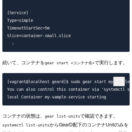
[Service]

Type=simple

TimeoutStartSec=5m

Slice=container-small.slice

続いて、コンテナを
で実行します。
gear start <コンテナ名>
[vagrant@localhost geard]$ sudo gear start my-sample-
You can also control this container via 'systemctl st
コンテナの状態は、
で確認できます。
gear list-units
からGearD配下のコンテナUnitのみを
systemctl list-units