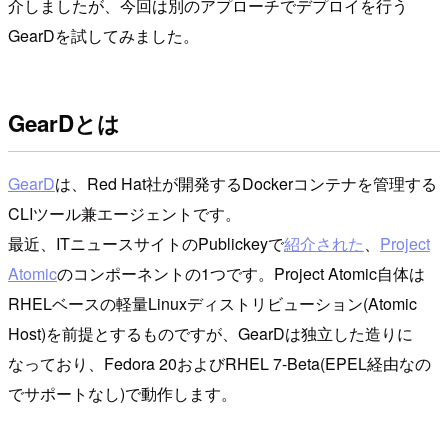
介しましたが、今回は別のアプローチでデプロイを行う
GearDを試してみました。
GearDとは
GearD
は、Red Hat社が開発するDockerコンテナを管理する
CLIツール兼エージェントです。
最近、ITニュースサイトのPublickeyで
紹介された
、
Project
Atomic
のコンポーネントの1つです。Project Atomic自体は
RHELベースの軽量Linuxディストリビューション(Atomic
Host)を前提とするものですが、GearDは独立した造りに
なっており、Fedora 20およびRHEL 7-Beta(EPEL経由なの
でサポートなし)で動作します。