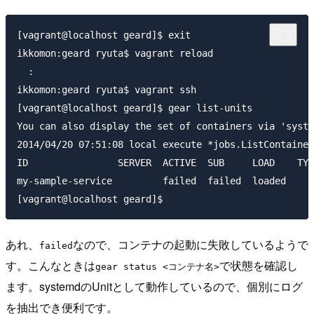
[vagrant@localhost geard]$ exit

ikkomon:geard ryuta$ vagrant reload

  : 

ikkomon:geard ryuta$ vagrant ssh

[vagrant@localhost geard]$ gear list-units

You can also display the set of containers via 'syste
2014/04/20 07:51:08 local execute *jobs.ListContainer
ID                SERVER  ACTIVE  SUB     LOAD    TYP
my-sample-service         failed  failed  loaded

あれ、
なので、コンテナの起動に失敗しているようで
failed
す。こんなときは
で状態を確認し
gear status <コンテナ名>
ます。systemdのUnitとして動作しているので、個別にログ
を抽出でき便利です。