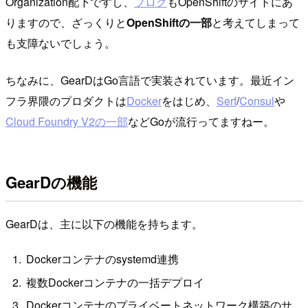
Organization配下ですし、
ブログ
もOpenShiftのサイトにあ
りますので、ざっくりと
OpenShiftの一部
と考えてしまって
も支障ないでしょう。
ちなみに、GearDはGo言語で実装されています。最近イン
フラ界隈のプロダクトは
Docker
をはじめ、
Serf
/
Consul
や
Cloud Foundry V2の一部
などGoが流行ってますねー。
GearDの機能
GearDは、主に以下の機能を持ちます。
Dockerコンテナのsystemd連携
複数Dockerコンテナの一括デプロイ
Dockerコンテナのプライベートネットワーク構築のサ