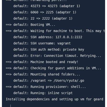
    default: 43273 => 43273 (adapter 1)

    default: 6060 => 2225 (adapter 1)

    default: 22 => 2222 (adapter 1)

==> default: Booting VM...

==> default: Waiting for machine to boot. This may ta
    default: SSH address: 127.0.0.1:2222

    default: SSH username: vagrant

    default: SSH auth method: private key

    default: Error: Connection timout. Retrying...

==> default: Machine booted and ready!

==> default: Checking for guest additions in VM...

==> default: Mounting shared folders...

    default: /vagrant => /Users/ryuta/.go

==> default: Running provisioner: shell...

    default: Running: inline script

Installing dependencies and setting up vm for geard d
  :
