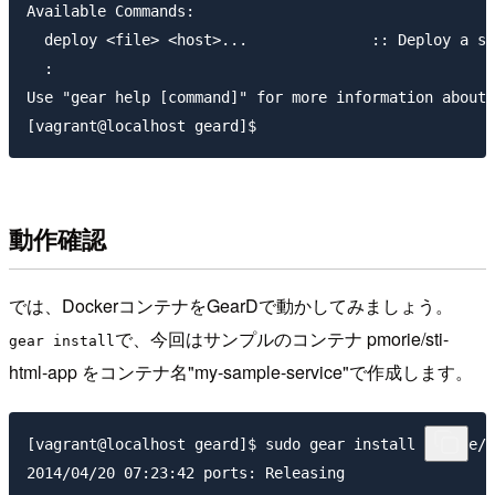
Available Commands:

  deploy <file> <host>...              :: Deploy a se
  : 

Use "gear help [command]" for more information about 
動作確認
では、DockerコンテナをGearDで動かしてみましょう。
で、今回はサンプルのコンテナ pmorie/sti-
gear install
html-app をコンテナ名"my-sample-service"で作成します。
[vagrant@localhost geard]$ sudo gear install pmorie/s
2014/04/20 07:23:42 ports: Releasing
