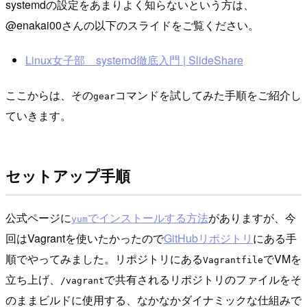
systemdの設定をあまりよく知らないという方は、
@enakai00さんの以下のスライドをご覧ください。
Linux女子部 systemd徹底入門 | SlideShare
ここからは、その
コマンドを試してみた手順をご紹介し
gear
ていきます。
セットアップ手順
公式ページに
でインストールする方法
がありますが、今
yum
回はVagrantを使いたかったので
GitHubリポジトリ
にある手
順でやってみました。リポジトリにある
でVMを
Vagrantfile
立ち上げ、
で共有されるリポジトリのファイルをそ
/vagrant
のままビルドに使用する、なかなかダイナミックな仕組みで