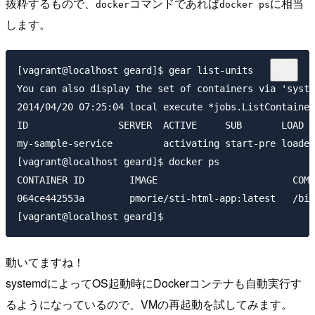
抜粋するもので、
コマンドであれば
に相当
docker
docker ps
します。
[vagrant@localhost geard]$ gear list-units

You can also display the set of containers via 'syste
2014/04/20 07:25:04 local execute *jobs.ListContainer
ID                SERVER  ACTIVE     SUB       LOAD  
my-sample-service         activating start-pre loaded
[vagrant@localhost geard]$ docker ps

CONTAINER ID        IMAGE                        COMM
064ce442553a        pmorie/sti-html-app:latest   /bin
動いてますね！
systemdによってOS起動時にDockerコンテナも自動実行す
るようになっているので、VMの再起動を試してみます。