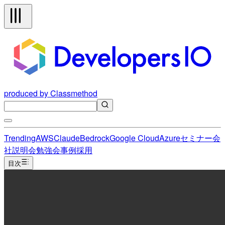
produced by Classmethod
Trending
AWS
Claude
Bedrock
Google Cloud
Azure
セミナー
会
社説明会
勉強会
事例
採用
目次