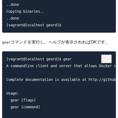
..done

Copying binaries..

..done

コマンドを実行し、ヘルプが表示されればOKです。
gear
[vagrant@localhost geard]$ gear

A commandline client and server that allows Docker co
Complete documentation is available at http://github.
Usage:

  gear [flags]

  gear [command]
