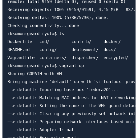
remote: Total 9159 (delta 0), reused 0 (delta 0)

Receiving objects: 100% (9159/9159), 4.15 MiB | 837.0
Resolving deltas: 100% (5736/5736), done.

Checking connectivity... done

ikkomon:geard ryuta$ ls

Dockerfile   cmd/         contrib/     docker/      g
README.md    config/      deployment/  docs/        h
Vagrantfile  containers/  dispatcher/  encrypted/   i
ikkomon:geard ryuta$ vagrant up

Sharing GOPATH with VM

Bringing machine 'default' up with 'virtualbox' provi
==> default: Importing base box 'fedora20'...

==> default: Matching MAC address for NAT networking.
==> default: Setting the name of the VM: geard_defaul
==> default: Clearing any previously set network inte
==> default: Preparing network interfaces based on co
    default: Adapter 1: nat

==> default: Forwarding ports...
