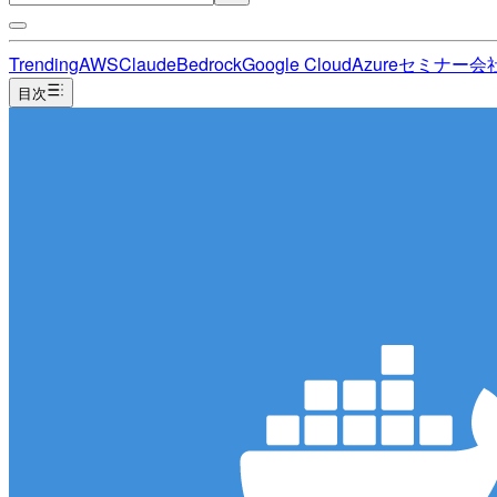
Trending
AWS
Claude
Bedrock
Google Cloud
Azure
セミナー
会
目次