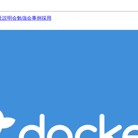
社説明会
勉強会
事例
採用