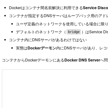
Dockerはコンテナ間名前解決に利用できる
Service Disc
コンテナが指定するDNSサーバはループバック用のアド
ユーザ定義のネットワークを使用している場合に限
デフォルトのネットワーク（
）はService Di
bridge
コンテナ内にDNSサーバがあるわけではない
実態は
Dockerデーモン
内にDNSサーバがあり、レ
コンテナからDockerデーモンにある
Docker DNS Server
へ問