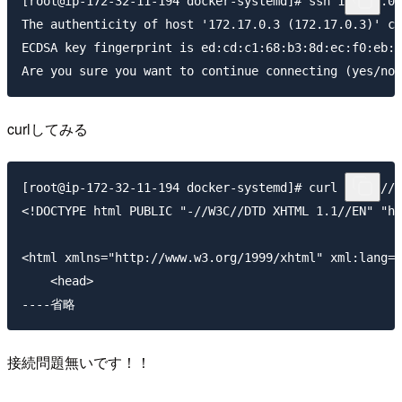
[root@ip-172-32-11-194 docker-systemd]# ssh 172.17.0.
The authenticity of host '172.17.0.3 (172.17.0.3)' ca
ECDSA key fingerprint is ed:cd:c1:68:b3:8d:ec:f0:eb:d
curlしてみる
[root@ip-172-32-11-194 docker-systemd]# curl http://1
<!DOCTYPE html PUBLIC "-//W3C//DTD XHTML 1.1//EN" "ht
<html xmlns="http://www.w3.org/1999/xhtml" xml:lang="
    <head>

接続問題無いです！！