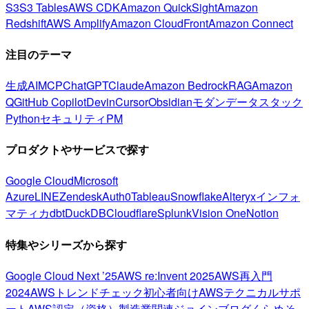
S3
S3 Tables
AWS CDK
Amazon QuickSight
Amazon
Redshift
AWS Amplify
Amazon CloudFront
Amazon Connect
注目のテーマ
生成AI
MCP
ChatGPT
Claude
Amazon Bedrock
RAG
Amazon
Q
GitHub Copilot
Devin
Cursor
Obsidian
モダンデータスタック
Python
セキュリティ
PM
プロダクトやサービスで探す
Google Cloud
Microsoft
Azure
LINE
Zendesk
Auth0
Tableau
Snowflake
Alteryx
インフォ
マティカ
dbt
DuckDB
Cloudflare
Splunk
Vision One
Notion
特集やシリーズから探す
Google Cloud Next ’25
AWS re:Invent 2025
AWS再入門
2024
AWSトレンドチェック
初心者向け
AWSテクニカルサポ
ート
AWS認定（資格）
製造業関連
ジョインブログ
くらめそ