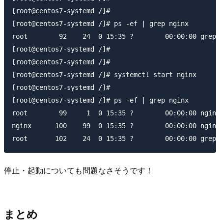
[root@centos7-systemd /]#

[root@centos7-systemd /]# ps -ef | grep nginx

root        92    24  0 15:35 ?        00:00:00 grep 
[root@centos7-systemd /]#

[root@centos7-systemd /]#

[root@centos7-systemd /]# systemctl start nginx

[root@centos7-systemd /]#

[root@centos7-systemd /]# ps -ef | grep nginx

root        99     1  0 15:35 ?        00:00:00 nginx
nginx      100    99  0 15:35 ?        00:00:00 nginx
停止・起動についても問題なさそうです！
まとめ