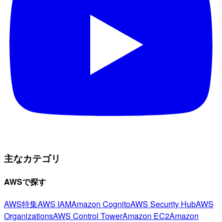
主なカテゴリ
AWSで探す
AWS特集
AWS IAM
Amazon Cognito
AWS Security Hub
AWS
Organizations
AWS Control Tower
Amazon EC2
Amazon