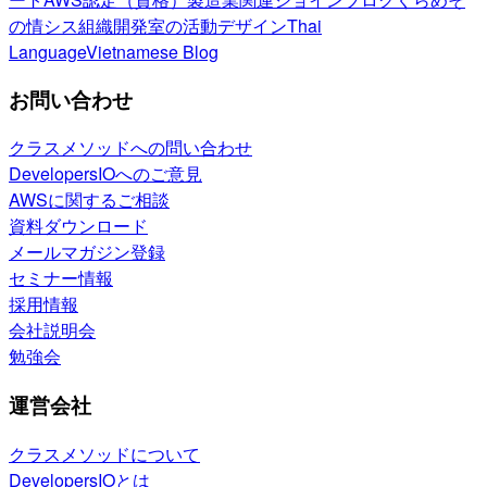
の情シス
組織開発室の活動
デザイン
Thai
Language
Vietnamese Blog
お問い合わせ
クラスメソッドへの問い合わせ
DevelopersIOへのご意見
AWSに関するご相談
資料ダウンロード
メールマガジン登録
セミナー情報
採用情報
会社説明会
勉強会
運営会社
クラスメソッドについて
DevelopersIOとは