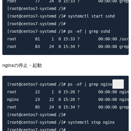
root        77    24  0 15:33 ?        00:00:00 grep 
[root@centos7-systemd /]#

[root@centos7-systemd /]# systemctl start sshd

[root@centos7-systemd /]#

[root@centos7-systemd /]# ps -ef | grep sshd

root        81     1  0 15:33 ?        00:00:00 /usr/
nginxの停止・起動
[root@centos7-systemd /]# ps -ef | grep nginx

root        22     1  0 15:20 ?        00:00:00 nginx
nginx       23    22  0 15:20 ?        00:00:00 nginx
root        85    24  0 15:34 ?        00:00:00 grep 
[root@centos7-systemd /]#

[root@centos7-systemd /]# systemctl stop nginx

[root@centos7-systemd /]#
