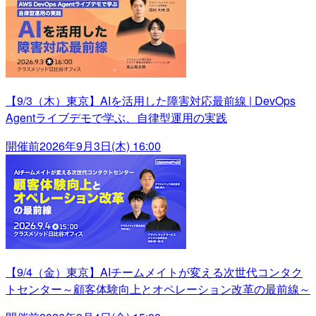
【9/3（木）東京】AIを活用した障害対応最前線 | DevOps
Agentライブデモで学ぶ、自律型運用の実践
開催前
2026年9月3日(木) 16:00
【9/4（金）東京】AIチームメイトが変える次世代コンタク
トセンター～顧客体験向上とオペレーション改革の最前線～