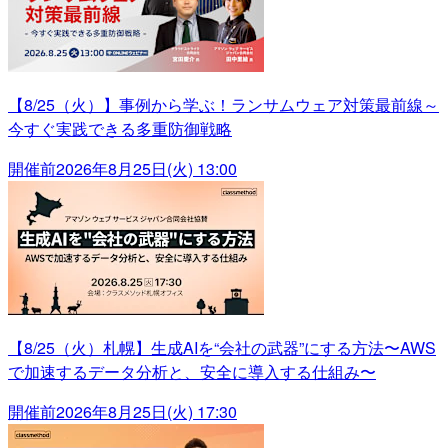
【8/25（火）】事例から学ぶ！ランサムウェア対策最前線～
今すぐ実践できる多重防御戦略
開催前
2026年8月25日(火) 13:00
【8/25（火）札幌】生成AIを“会社の武器”にする方法〜AWS
で加速するデータ分析と、安全に導入する仕組み〜
開催前
2026年8月25日(火) 17:30