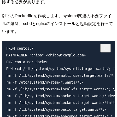
除する必要があります。
以下のDockerfileを作成します。systemd関連の不要ファイ
ルの削除、sshdとnginxのインストールと起動設定を行って
います。
FROM centos:7

MAINTAINER "chiba" <chiba@example.com>

ENV container docker

RUN (cd /lib/systemd/system/sysinit.target.wants/; fo
rm -f /lib/systemd/system/multi-user.target.wants/*;\

rm -f /etc/systemd/system/*.wants/*;\

rm -f /lib/systemd/system/local-fs.target.wants/*; \

rm -f /lib/systemd/system/sockets.target.wants/*udev*
rm -f /lib/systemd/system/sockets.target.wants/*initc
rm -f /lib/systemd/system/basic.target.wants/*;\

rm -f /lib/systemd/system/anaconda.target.wants/*;\
