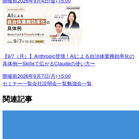
開催前
2026年9月4日(金) 15:00
【9/7（月）】Anthropic登壇！AIによる自治体業務効率化の
具体例ーSkillsで広がるClaudeの使い方ー
開催前
2026年9月7日(月) 15:00
セミナー一覧
会社説明会一覧
勉強会一覧
関連記事