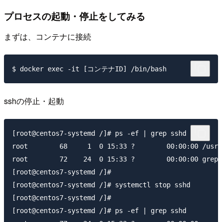
プロセスの起動・停止をしてみる
まずは、コンテナに接続
sshの停止・起動
[root@centos7-systemd /]# ps -ef | grep sshd

root        68     1  0 15:33 ?        00:00:00 /usr/
root        72    24  0 15:33 ?        00:00:00 grep 
[root@centos7-systemd /]#

[root@centos7-systemd /]# systemctl stop sshd

[root@centos7-systemd /]#

[root@centos7-systemd /]# ps -ef | grep sshd
