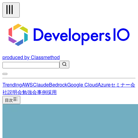
produced by Classmethod
Trending
AWS
Claude
Bedrock
Google Cloud
Azure
セミナー
会
社説明会
勉強会
事例
採用
目次