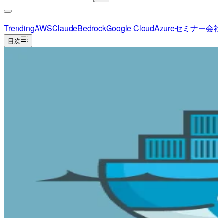
Trending
AWS
Claude
Bedrock
Google Cloud
Azure
セミナー
会
目次