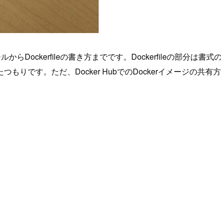
ールからDockerfileの書き方までです。Dockerfileの
です。ただ、Docker HubでのDockerイメージの共有