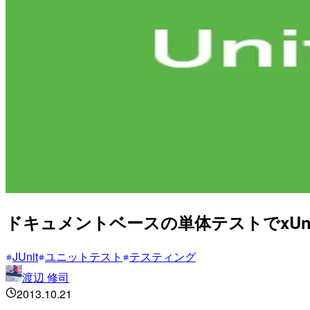
ドキュメントベースの単体テストでxUn
JUnit
ユニットテスト
テスティング
渡辺 修司
2013.10.21