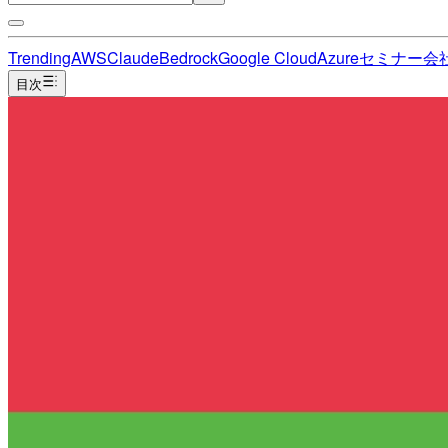
Trending
AWS
Claude
Bedrock
Google Cloud
Azure
セミナー
会
目次