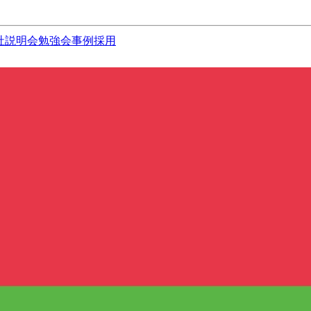
社説明会
勉強会
事例
採用