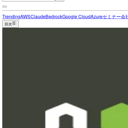
Trending
AWS
Claude
Bedrock
Google Cloud
Azure
セミナー
会
目次