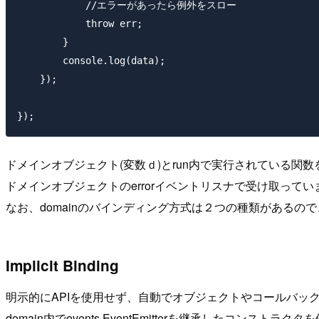
            //エラーがあったら例外をスロー

            throw err;

        }

        console.log(data);

    });

ドメインオブジェクト(変数ｄ)とrun内で実行されている関
ドメインオブジェクトのerrorイベントリスナで受け取ってい
なお、domainのバインディング方式は２つの種類があるの
Implicit Binding
明示的にAPIを使用せず、自動でオブジェクトやコールバックをDom
domain内でevents.EventEmitterを継承したコンス