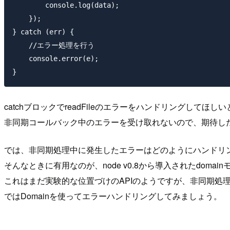
        console.log(data);

    });

} catch (err) {

    //エラー処理を行う

    console.error(e);

catchブロックでreadFileのエラーをハンドリングしてほし
非同期コールバック中のエラーを受け取れないので、期待し
では、非同期処理中に発生したエラーはどのようにハンドリ
そんなときに有用なのが、node v0.8から導入されたdomai
これはまだ実験的な位置づけのAPIのようですが、非同期処
ではDomainを使ってエラーハンドリングしてみましょう。