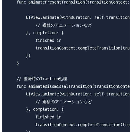
    func animatePresentTransition(transitionContext: 
        UIView.animate(withDuration: self.transitionD
            // 遷移のアニメーションなど

        }, completion: {

            finished in

            transitionContext.completeTransition(true
        })

    }

    // 復帰時のTrastion処理

    func animateDissmissalTransition(transitionContex
        UIView.animate(withDuration: self.transitionD
            // 遷移のアニメーションなど

        }, completion: {

            finished in

            transitionContext.completeTransition(true