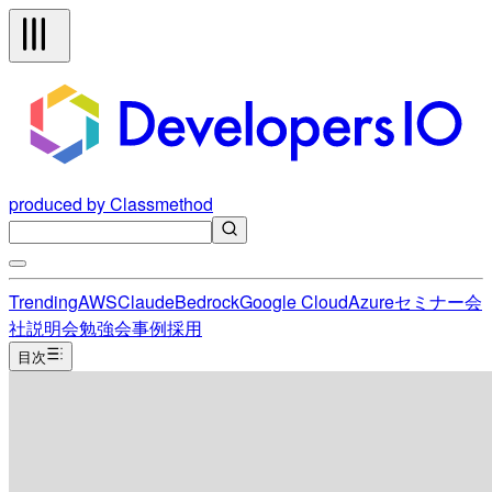
produced by Classmethod
Trending
AWS
Claude
Bedrock
Google Cloud
Azure
セミナー
会
社説明会
勉強会
事例
採用
目次