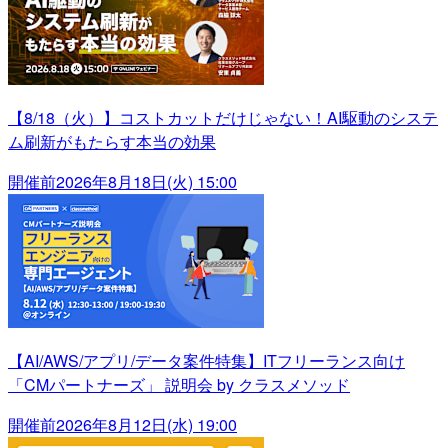
【8/18（火）】コストカットだけじゃない！AI駆動のシステ
ム刷新がもたらす本当の効果
開催前
2026年8月18日(火) 15:00
【AI/AWS/アプリ/データ案件特集】ITフリーランス向け
「CMパートナーズ」 説明会 by クラスメソッド
開催前
2026年8月12日(水) 19:00