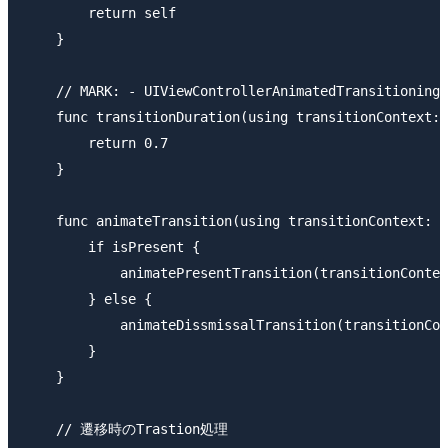
        return self

    }

    // MARK: - UIViewControllerAnimatedTransitioning

    func transitionDuration(using transitionContext: 
        return 0.7

    }

    func animateTransition(using transitionContext: U
        if isPresent {

            animatePresentTransition(transitionContex
        } else {

            animateDissmissalTransition(transitionCon
        }

    }

    // 遷移時のTrastion処理
