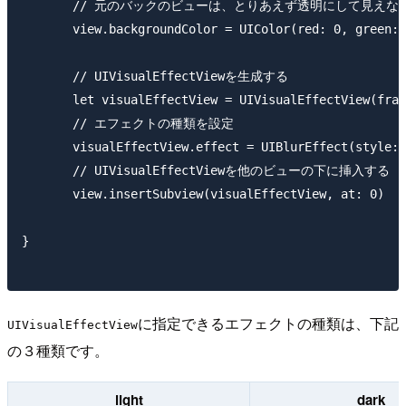
　　　　// 元のバックのビューは、とりあえず透明にして見えなく
　　　　view.backgroundColor = UIColor(red: 0, green: 0
　　　　// UIVisualEffectViewを生成する　

　　　　let visualEffectView = UIVisualEffectView(frame
　　　　// エフェクトの種類を設定

　　　　visualEffectView.effect = UIBlurEffect(style: .
　　　　// UIVisualEffectViewを他のビューの下に挿入する　

　　　　view.insertSubview(visualEffectView, at: 0)

}

に指定できるエフェクトの種類は、下記
UIVisualEffectView
の３種類です。
light
dark