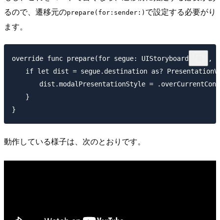
るので、遷移元の
で設定する必要がり
prepare(for:sender:)
ます。
override func prepare(for segue: UIStoryboardSegue, s
　　if let dist = segue.destination as? PresentationVi
　　　　dist.modalPresentationStyle = .overCurrentConte
　　}

動作している様子は、次のとおりです。