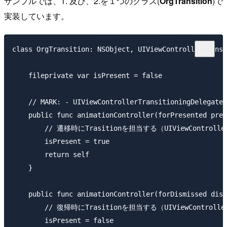
サンプルでは、1. 及び、2.を１つのクラス(
OrgTransition
)で
実装しています。
class OrgTransition: NSObject, UIViewControllerTransi
    fileprivate var isPresent = false

    // MARK: - UIViewControllerTransitioningDelegate

    public func animationController(forPresented pres
        // 遷移時にTrasitionを担当する（UIViewControl
        isPresent = true

        return self

    }

    public func animationController(forDismissed dism
        // 復帰時にTrasitionを担当する（UIViewControl
        isPresent = false
