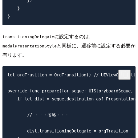
        })

    }

に設定するのは、
transitioningDelegate
と同様に、遷移前に設定する必要が
modalPresentationStyle
有ります。
let orgTrasition = OrgTransition() // UIViewContro
override func prepare(for segue: UIStoryboardSegue, s
    if let dist = segue.destination as? PresentationV
        // ・・・省略・・・

        dist.transitioningDelegate = orgTrasition
