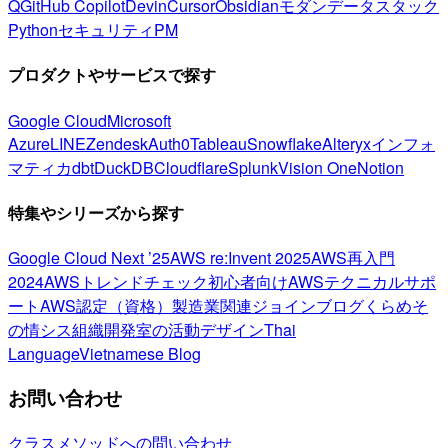
Q
GitHub Copilot
Devin
Cursor
Obsidian
モダンデータスタック
Python
セキュリティ
PM
プロダクトやサービスで探す
Google Cloud
Microsoft
Azure
LINE
Zendesk
Auth0
Tableau
Snowflake
Alteryx
インフォ
マティカ
dbt
DuckDB
Cloudflare
Splunk
Vision One
Notion
特集やシリーズから探す
Google Cloud Next ’25
AWS re:Invent 2025
AWS再入門
2024
AWSトレンドチェック
初心者向け
AWSテクニカルサポ
ート
AWS認定（資格）
製造業関連
ジョインブログ
くらめそ
の情シス
組織開発室の活動
デザイン
Thai
Language
Vietnamese Blog
お問い合わせ
クラスメソッドへの問い合わせ