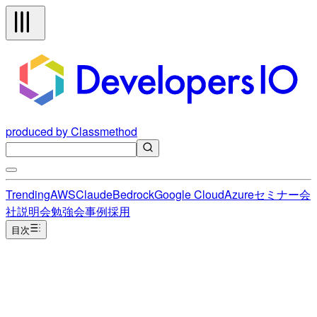
produced by Classmethod
Trending
AWS
Claude
Bedrock
Google Cloud
Azure
セミナー
会
社説明会
勉強会
事例
採用
目次