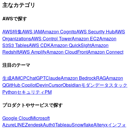
主なカテゴリ
AWSで探す
AWS特集
AWS IAM
Amazon Cognito
AWS Security Hub
AWS
Organizations
AWS Control Tower
Amazon EC2
Amazon
S3
S3 Tables
AWS CDK
Amazon QuickSight
Amazon
Redshift
AWS Amplify
Amazon CloudFront
Amazon Connect
注目のテーマ
生成AI
MCP
ChatGPT
Claude
Amazon Bedrock
RAG
Amazon
Q
GitHub Copilot
Devin
Cursor
Obsidian
モダンデータスタック
Python
セキュリティ
PM
プロダクトやサービスで探す
Google Cloud
Microsoft
Azure
LINE
Zendesk
Auth0
Tableau
Snowflake
Alteryx
インフォ