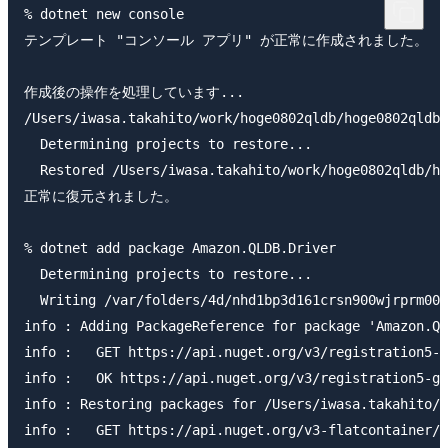
% dotnet new console

テンプレート "コンソール アプリ" が正常に作成されました。

作成後の操作を処理しています...

/Users/iwasa.takahito/work/hoge0802qldb/hoge0802q
  Determining projects to restore...

  Restored /Users/iwasa.takahito/work/hoge0802qldb/ho
正常に復元されました。

% dotnet add package Amazon.QLDB.Driver

  Determining projects to restore...

  Writing /var/folders/4d/nhd1bp3d161crsn900wjrprm000
info : Adding PackageReference for package 'Amazon.QL
info :   GET https://api.nuget.org/v3/registration5-g
info :   OK https://api.nuget.org/v3/registration5-gz
info : Restoring packages for /Users/iwasa.takahito/w
info :   GET https://api.nuget.org/v3-flatcontainer/a