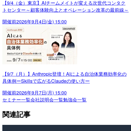
【9/4（金）東京】AIチームメイトが変える次世代コンタク
トセンター～顧客体験向上とオペレーション改革の最前線～
開催前
2026年9月4日(金) 15:00
【9/7（月）】Anthropic登壇！AIによる自治体業務効率化の
具体例ーSkillsで広がるClaudeの使い方ー
開催前
2026年9月7日(月) 15:00
セミナー一覧
会社説明会一覧
勉強会一覧
関連記事