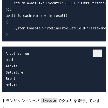
    return await txn.Execute("SELECT * FROM Person");

});

await foreach(var row in result)

{

    System.Console.WriteLine(row.GetField("FirstName"
% dotnet run

Raul

Alexis

Salvatore

Brent

トランザクションへの
でクエリを発行していま
Execute
す。