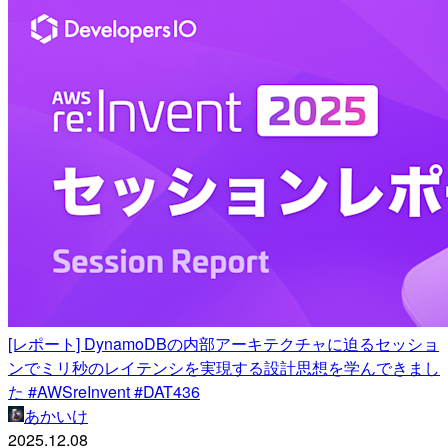
[レポート] DynamoDBの内部アーキテクチャに迫るセッショ
ンでミリ秒のレイテンシを実現する設計思想を学んできまし
た #AWSreInvent #DAT436
あかいけ
2025.12.08