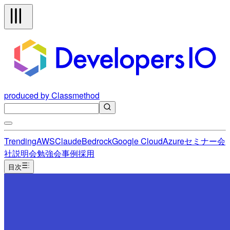
produced by Classmethod
Trending
AWS
Claude
Bedrock
Google Cloud
Azure
セミナー
会
社説明会
勉強会
事例
採用
目次