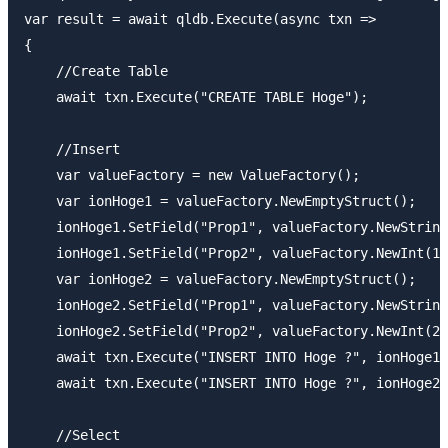
var result = await qldb.Execute(async txn => 

{

    //Create Table

    await txn.Execute("CREATE TABLE Hoge");

    //Insert

    var valueFactory = new ValueFactory();

    var ionHoge1 = valueFactory.NewEmptyStruct();

    ionHoge1.SetField("Prop1", valueFactory.NewString
    ionHoge1.SetField("Prop2", valueFactory.NewInt(11
    var ionHoge2 = valueFactory.NewEmptyStruct();

    ionHoge2.SetField("Prop1", valueFactory.NewString
    ionHoge2.SetField("Prop2", valueFactory.NewInt(22
    await txn.Execute("INSERT INTO Hoge ?", ionHoge1)
    await txn.Execute("INSERT INTO Hoge ?", ionHoge2)
    //Select
