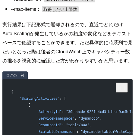
--max-items：
取得したい上限数
実行結果は下記形式で返却されるので、直近でどれだけ
Auto Scalingが発生しているかの頻度や変化などをテキスト
ベースで確認することができます。ただ具体的に時系列で見
たいとなった際は後者のCloudWatch上でキャパシティー数
の推移を視覚的に確認した方がわかりやすいかと思います。
ログの一例
{
    "ScalingActivities"
: [
        {
            "ActivityId"
: 
"30bbbcde-9221-4cd3-bfbe-9ac5c1c
            "ServiceNamespace"
: 
"dynamodb"
,
            "ResourceId"
: 
"table/aaa"
,
            "ScalableDimension"
: 
"dynamodb:table:WriteCapa