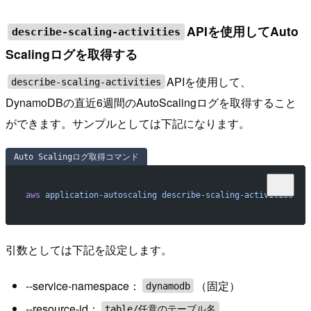
APIを使用してAuto
describe-scaling-activities
Scalingログを取得する
APIを使用して、
describe-scaling-activities
DynamoDBの直近6週間のAutoScalingログを取得すること
ができます。サンプルとしては下記になります。
Auto Scalingログ取得コマンド
aws
 application-autoscaling
 describe-scaling-activities
   
引数としては下記を設定します。
--service-namespace：
（固定）
dynamodb
--resource-id：
table/任意のテーブル名