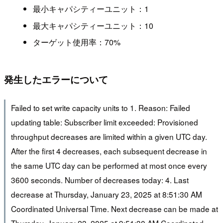
最小キャパシティーユニット：1
最大キャパシティーユニット：10
ターゲット使用率：70%
発生したエラーについて
Failed to set write capacity units to 1. Reason: Failed
updating table: Subscriber limit exceeded: Provisioned
throughput decreases are limited within a given UTC day.
After the first 4 decreases, each subsequent decrease in
the same UTC day can be performed at most once every
3600 seconds. Number of decreases today: 4. Last
decrease at Thursday, January 23, 2025 at 8:51:30 AM
Coordinated Universal Time. Next decrease can be made at
Thursday, January 23, 2025 at 9:51:30 AM Coordinated