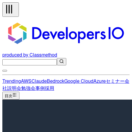
produced by Classmethod
Trending
AWS
Claude
Bedrock
Google Cloud
Azure
セミナー
会
社説明会
勉強会
事例
採用
目次