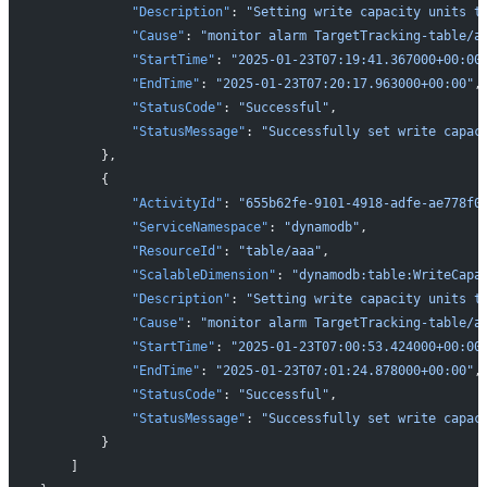
            "Description"
: 
"Setting write capacity units t
            "Cause"
: 
"monitor alarm TargetTracking-table/a
            "StartTime"
: 
"2025-01-23T07:19:41.367000+00:00
            "EndTime"
: 
"2025-01-23T07:20:17.963000+00:00"
,
            "StatusCode"
: 
"Successful"
,
            "StatusMessage"
: 
"Successfully set write capac
        },
        {
            "ActivityId"
: 
"655b62fe-9101-4918-adfe-ae778f0
            "ServiceNamespace"
: 
"dynamodb"
,
            "ResourceId"
: 
"table/aaa"
,
            "ScalableDimension"
: 
"dynamodb:table:WriteCapa
            "Description"
: 
"Setting write capacity units t
            "Cause"
: 
"monitor alarm TargetTracking-table/a
            "StartTime"
: 
"2025-01-23T07:00:53.424000+00:00
            "EndTime"
: 
"2025-01-23T07:01:24.878000+00:00"
,
            "StatusCode"
: 
"Successful"
,
            "StatusMessage"
: 
"Successfully set write capac
        }
    ]