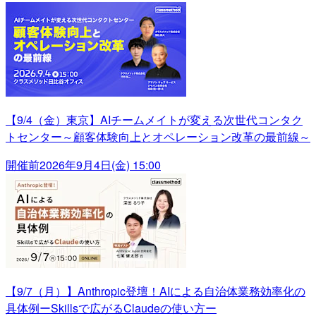
【9/4（金）東京】AIチームメイトが変える次世代コンタク
トセンター～顧客体験向上とオペレーション改革の最前線～
開催前
2026年9月4日(金) 15:00
【9/7（月）】Anthropic登壇！AIによる自治体業務効率化の
具体例ーSkillsで広がるClaudeの使い方ー