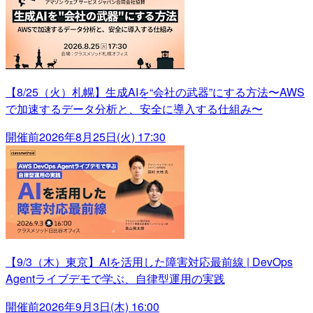
【8/25（火）札幌】生成AIを“会社の武器”にする方法〜AWS
で加速するデータ分析と、安全に導入する仕組み〜
開催前
2026年8月25日(火) 17:30
【9/3（木）東京】AIを活用した障害対応最前線 | DevOps
Agentライブデモで学ぶ、自律型運用の実践
開催前
2026年9月3日(木) 16:00