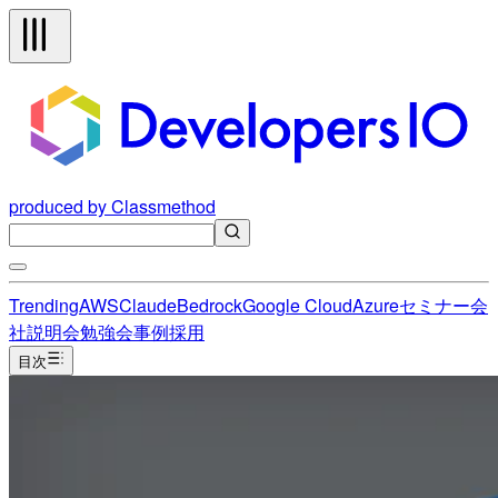
produced by Classmethod
Trending
AWS
Claude
Bedrock
Google Cloud
Azure
セミナー
会
社説明会
勉強会
事例
採用
目次