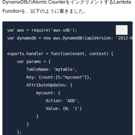
DynamoDBのAtomic CounterをインクリメントするLambda
Functionを、以下のように書きました。
var aws = require('aws-sdk');

var dynamodb = new aws.DynamoDB({apiVersion: '2012-08
exports.handler = function(event, context) {

    var params = {

        TableName: 'mytable',

        Key: {count:{S:"mycount"}},

        AttributeUpdates: {

            mycount: {

                Action: 'ADD',

                Value: {N: '1'}

            }

        }

    };
