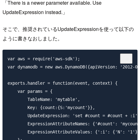
There is a newer parameter available. Use
UpdateExpression instead.
そこで、推奨されているUpdateExpressionを使って以下の
ように書きなおしました。
var aws = require('aws-sdk');

var dynamodb = new aws.DynamoDB({apiVersion: '2012-08
exports.handler = function(event, context) {

    var params = {

        TableName: 'mytable',

        Key: {count:{S:'mycount'}},

        UpdateExpression: 'set #count = #count + :i',

        ExpressionAttributeNames: {'#count': 'mycount
        ExpressionAttributeValues: {':i': {'N': '1'}}

    };
