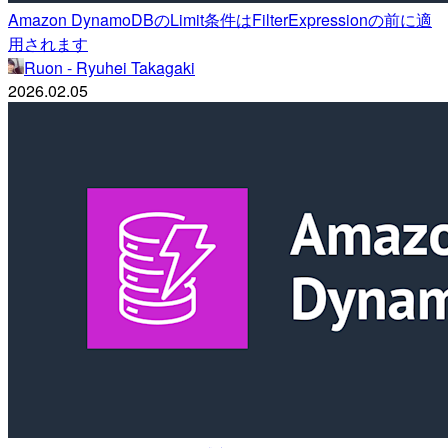
Amazon DynamoDBのLimit条件はFilterExpressionの前に適
用されます
Ruon - Ryuhei Takagaki
2026.02.05