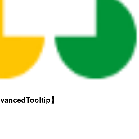
ancedTooltip】