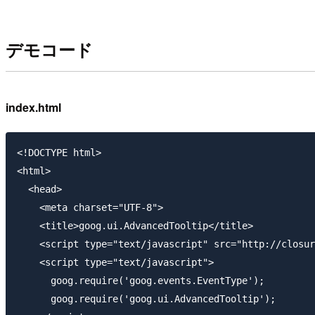
デモコード
index.html
<!DOCTYPE html>

<html>

  <head>

    <meta charset="UTF-8">

    <title>goog.ui.AdvancedTooltip</title>

    <script type="text/javascript" src="http://closur
    <script type="text/javascript">

      goog.require('goog.events.EventType');

      goog.require('goog.ui.AdvancedTooltip');
