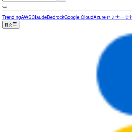
Trending
AWS
Claude
Bedrock
Google Cloud
Azure
セミナー
会
目次