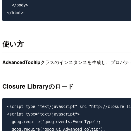
  </body>

使い方
AdvancedTooltip
クラスのインスタンスを生成し、プロパテ
Closure Libraryのロード
<script type="text/javascript" src="http://closure-li
<script type="text/javascript">

  goog.require('goog.events.EventType');

  goog.require('goog.ui.AdvancedTooltip');
