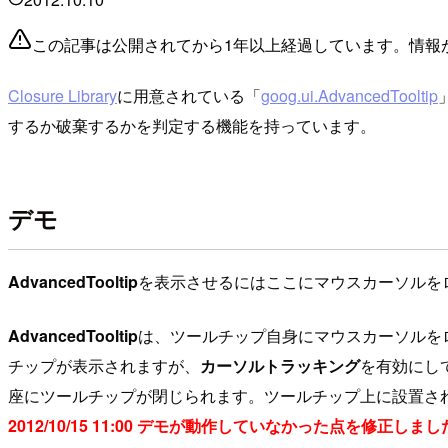
この記事は公開されてから1年以上経過しています。情報
Closure Library
に用意されている「
goog.ui.AdvancedTooltip
するか破棄するかを判定する機能を持っています。
デモ
AdvancedTooltip
を表示させるには
ここ
にマウスカーソルを
AdvancedTooltip
は、ツールチップ自身にマウスカーソルを
チップが表示されますが、
カーソルトラッキング
を有効にし
座にツールチップが閉じられます。ツールチップ上に設置さ
2012/10/15 11:00 デモが動作していなかった点を修正しま