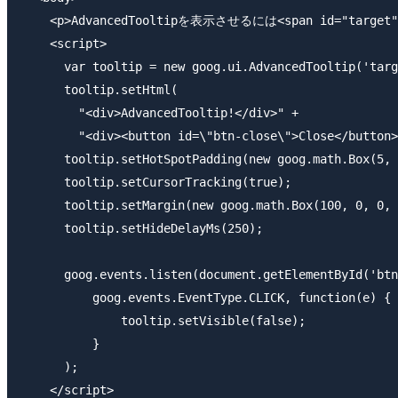
    <p>AdvancedTooltipを表示させるには<span id="t
    <script>

      var tooltip = new goog.ui.AdvancedTooltip('targ
      tooltip.setHtml(

        "<div>AdvancedTooltip!</div>" +

        "<div><button id=\"btn-close\">Close</button>
      tooltip.setHotSpotPadding(new goog.math.Box(5, 
      tooltip.setCursorTracking(true);

      tooltip.setMargin(new goog.math.Box(100, 0, 0, 
      tooltip.setHideDelayMs(250);

      goog.events.listen(document.getElementById('btn
          goog.events.EventType.CLICK, function(e) {

              tooltip.setVisible(false);

          }

      );

    </script>
