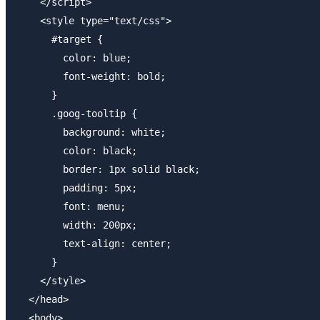
    </script>

    <style type="text/css">

      #target {

        color: blue;

        font-weight: bold;

      }

      .goog-tooltip {

        background: white;

        color: black;

        border: 1px solid black;

        padding: 5px;

        font: menu;

        width: 200px;

        text-align: center;

      }

    </style>

  </head>

  <body>
