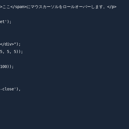
arget">ここ</span>にマウスカーソルをロールオーバーします。</p>

et');

</div>");

5, 5, 5));

100));

-close'),
