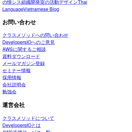
の情シス
組織開発室の活動
デザイン
Thai
Language
Vietnamese Blog
お問い合わせ
クラスメソッドへの問い合わせ
DevelopersIOへのご意見
AWSに関するご相談
資料ダウンロード
メールマガジン登録
セミナー情報
採用情報
会社説明会
勉強会
運営会社
クラスメソッドについて
DevelopersIOとは