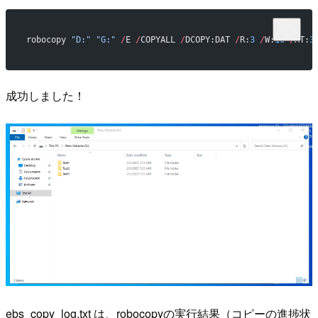
robocopy 
"D:"
 "G:"
 /
E 
/
COPYALL 
/
DCOPY:DAT 
/
R:
3
 /
W:
10
 /
MT:
3
成功しました！
ebs_copy_log.txt は、robocopyの実行結果（コピーの進捗状