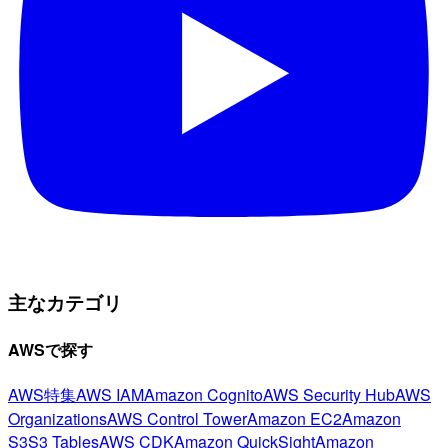
主なカテゴリ
AWSで探す
AWS特集
AWS IAM
Amazon Cognito
AWS Security Hub
AWS
Organizations
AWS Control Tower
Amazon EC2
Amazon
S3
S3 Tables
AWS CDK
Amazon QuickSight
Amazon