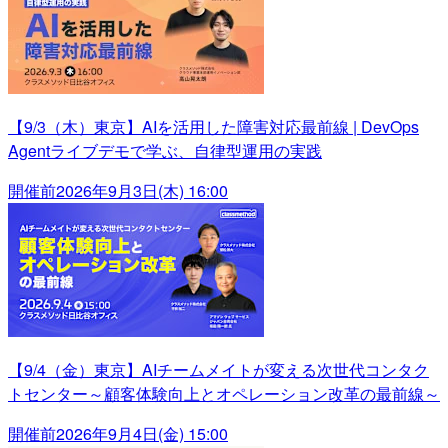
【9/3（木）東京】AIを活用した障害対応最前線 | DevOps
Agentライブデモで学ぶ、自律型運用の実践
開催前
2026年9月3日(木) 16:00
【9/4（金）東京】AIチームメイトが変える次世代コンタク
トセンター～顧客体験向上とオペレーション改革の最前線～
開催前
2026年9月4日(金) 15:00