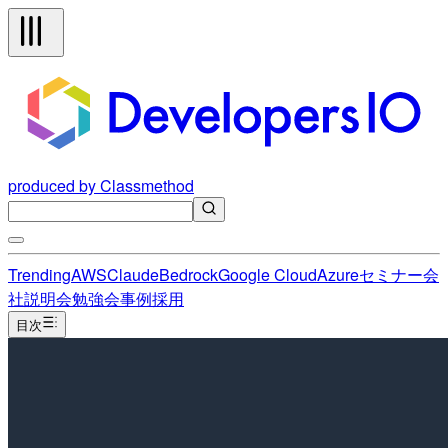
produced by Classmethod
Trending
AWS
Claude
Bedrock
Google Cloud
Azure
セミナー
会
社説明会
勉強会
事例
採用
目次