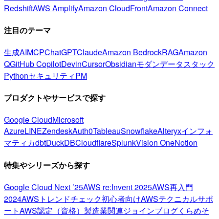
Redshift
AWS Amplify
Amazon CloudFront
Amazon Connect
注目のテーマ
生成AI
MCP
ChatGPT
Claude
Amazon Bedrock
RAG
Amazon
Q
GitHub Copilot
Devin
Cursor
Obsidian
モダンデータスタック
Python
セキュリティ
PM
プロダクトやサービスで探す
Google Cloud
Microsoft
Azure
LINE
Zendesk
Auth0
Tableau
Snowflake
Alteryx
インフォ
マティカ
dbt
DuckDB
Cloudflare
Splunk
Vision One
Notion
特集やシリーズから探す
Google Cloud Next ’25
AWS re:Invent 2025
AWS再入門
2024
AWSトレンドチェック
初心者向け
AWSテクニカルサポ
ート
AWS認定（資格）
製造業関連
ジョインブログ
くらめそ