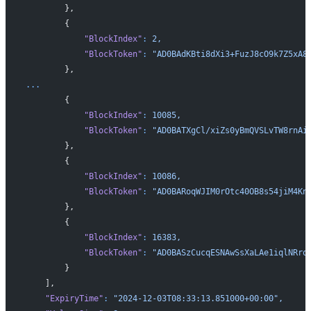
        },
        {
            "BlockIndex"
:
 2,
            "BlockToken"
:
 "AD0BAdKBti8dXi3+FuzJ8cO9k7Z5xA8
        },
...
        {
            "BlockIndex"
:
 10085,
            "BlockToken"
:
 "AD0BATXgCl/xiZs0yBmQVSLvTW8rnAi
        },
        {
            "BlockIndex"
:
 10086,
            "BlockToken"
:
 "AD0BARoqWJIM0rOtc40OB8s54jiM4Kn
        },
        {
            "BlockIndex"
:
 16383,
            "BlockToken"
:
 "AD0BASzCucqESNAwSsXaLAe1iqlNRrq
        }
    ],
    "ExpiryTime"
:
 "2024-12-03T08:33:13.851000+00:00",