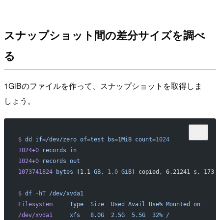
スナップショット間の差分サイズを調べ
る
1GiBのファイルを作って、スナップショットを取得しま
しょう。
$
 dd
 if=/dev/zero
 of=test
 bs=1MiB
 count=
1024
1024+0
 records
 in
1024+0
 records
 out
1073741824
 bytes
 (1.1 
GB,
 1.0
 GiB
) copied, 6.21241 s, 173 
$
 df
 -hT
 /dev/xvda1
Filesystem
     Type
  Size
  Used
 Avail
 Use%
 Mounted
 on
/dev/xvda1
     xfs
   8.0G
  2.5G
  5.5G
  32%
 /