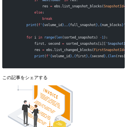
                res 
=
 ebs.list_snapshot_blocks(
SnapshotId
=
            else
:
                break
        print
(
f
'
{
volume_id
}
,,
{
full_snapshot
}
,
{
num_blocks
}
'
        for
 i 
in
 range
(
len
(sorted_snapshots) 
-
1
):
            first, second 
=
 sorted_snapshots[i][
'SnapshotI
            res 
=
 ebs.list_changed_blocks(
FirstSnapshotId
=
            print
(
f
'
{
volume_id
}
,
{
first
}
,
{
second
}
,
{len
(res[
この記事をシェアする