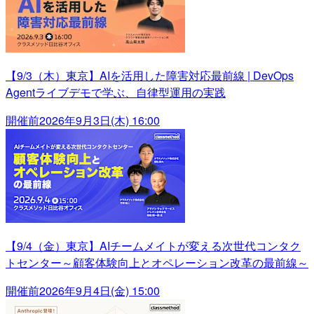
【9/3（木）東京】AIを活用した障害対応最前線 | DevOps
Agentライブデモで学ぶ、自律型運用の実践
開催前
2026年9月3日(木) 16:00
【9/4（金）東京】AIチームメイトが変える次世代コンタク
トセンター～顧客体験向上とオペレーション改革の最前線～
開催前
2026年9月4日(金) 15:00