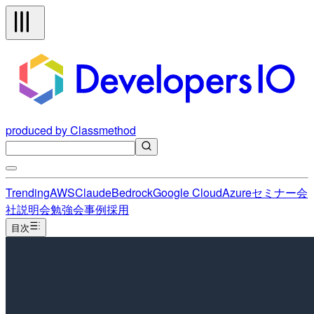
produced by Classmethod
Trending
AWS
Claude
Bedrock
Google Cloud
Azure
セミナー
会
社説明会
勉強会
事例
採用
目次