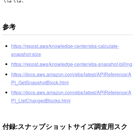
参考
https://repost.aws/knowledge-center/ebs-calculate-
snapshot-size
https://repost.aws/knowledge-center/ebs-snapshot-billing
https://docs.aws.amazon.com/ebs/latest/APIReference/A
PI_GetSnapshotBlock.html
https://docs.aws.amazon.com/ebs/latest/APIReference/A
PI_ListChangedBlocks.html
付録:スナップショットサイズ調査用スク