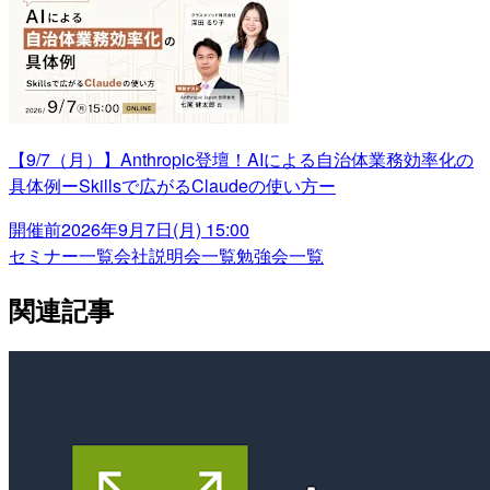
【9/7（月）】Anthropic登壇！AIによる自治体業務効率化の
具体例ーSkillsで広がるClaudeの使い方ー
開催前
2026年9月7日(月) 15:00
セミナー一覧
会社説明会一覧
勉強会一覧
関連記事