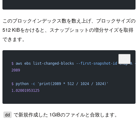
このブロックインデックス数を数え上げ、ブロックサイズの
512 KiBをかけると、スナップショットの増分サイズを取得
できます。
$
 aws
 ebs
 list-changed-blocks
 --first-snapshot-id
 snap-A
 -
2089
$
 python
 -c
 'print(2089 * 512 / 1024 / 1024)'
1.02001953125
で新規作成した 1GiBのファイルと合致します。
dd