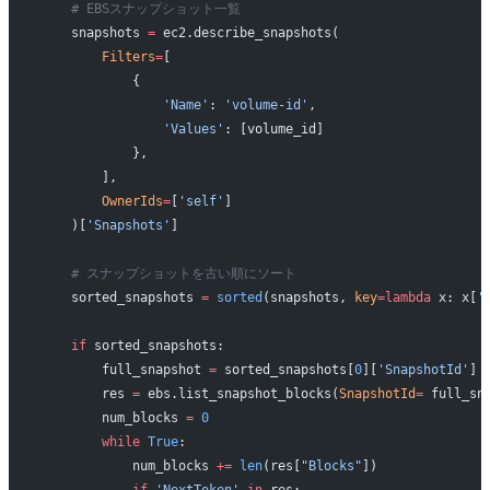
    # EBSスナップショット一覧
    snapshots 
=
 ec2.describe_snapshots(
        Filters
=
[
            {
                'Name'
: 
'volume-id'
,
                'Values'
: [volume_id]
            },
        ],
        OwnerIds
=
[
'self'
]
    )[
'Snapshots'
]
    # スナップショットを古い順にソート
    sorted_snapshots 
=
 sorted
(snapshots, 
key
=lambda
 x: x[
'
    if
 sorted_snapshots:
        full_snapshot 
=
 sorted_snapshots[
0
][
'SnapshotId'
]
        res 
=
 ebs.list_snapshot_blocks(
SnapshotId
=
 full_sn
        num_blocks 
=
 0
        while
 True
:
            num_blocks 
+=
 len
(res[
"Blocks"
])
            if
 'NextToken'
 in
 res: