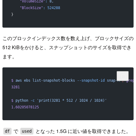
    "VolumeSize"
:
 8,
    "BlockSize"
:
 524288
}
このブロックインデックス数を数え上げ、ブロックサイズの
512 KiBをかけると、スナップショットのサイズを取得でき
ます。
$
 aws
 ebs
 list-snapshot-blocks
 --snapshot-id
 snap-A
 |
 grep
3281
$
 python
 -c
 'print(3281 * 512 / 1024 / 1024)'
1.60205078125
で
となった 1.5G に近い値を取得できました。
df
used