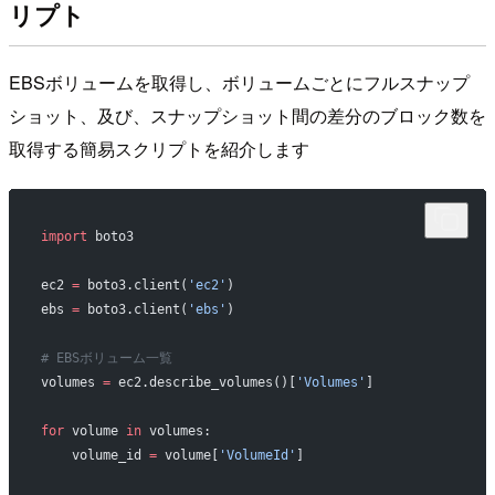
リプト
EBSボリュームを取得し、ボリュームごとにフルスナップ
ショット、及び、スナップショット間の差分のブロック数を
取得する簡易スクリプトを紹介します
import
 boto3
ec2 
=
 boto3.client(
'ec2'
)
ebs 
=
 boto3.client(
'ebs'
)
# EBSボリューム一覧
volumes 
=
 ec2.describe_volumes()[
'Volumes'
]
for
 volume 
in
 volumes:
    volume_id 
=
 volume[
'VolumeId'
]