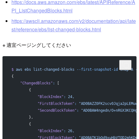
https://docs.aws.amazon.com/ebs/latest/APIReference/A
PI_ListChangedBlocks.html
https://awscli.amazonaws.com/v2/documentation/api/late
st/reference/ebs/list-changed-blocks.html
※ 適宜ページングしてください
$
 aws
 ebs
 list-changed-blocks
 --first-snapshot-id
 snap-A
 -
{
    "ChangedBlocks"
:
 [
        {
            "BlockIndex"
:
 24,
            "FirstBlockToken"
:
 "AD0BAZZ0FK2scv0Jqja2pLEMuw
            "SecondBlockToken"
:
 "AD0BAW4ngedn/O+nRGX3KCQHg
        },
        {
            "BlockIndex"
:
 26,
            "FirstBlockToken"
:
 "AD0BATK1bOd9xuHbVTOD2mhKDm