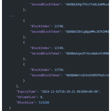
            "SecondBlockToken"
:
 "AD0BAZUHp7F6iYfe8L0aRMus6
        },
...
        {
            "BlockIndex"
:
 11748,
            "SecondBlockToken"
:
 "AD0BAVZ6VigBppMMsJ8TKIMKE
        },
        {
            "BlockIndex"
:
 11749,
            "SecondBlockToken"
:
 "AD0BAdspeIPr6zsWabxVt4RNb
        },
        {
            "BlockIndex"
:
 11750,
            "SecondBlockToken"
:
 "AD0BAWUrnd24xG5OR5P0aSrof
        }
    ],
    "ExpiryTime"
:
 "2024-12-03T16:29:21.961000+00:00",
    "VolumeSize"
:
 8,
    "BlockSize"
:
 524288
}