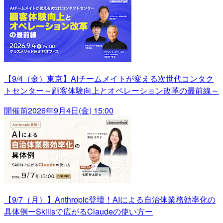
【9/4（金）東京】AIチームメイトが変える次世代コンタク
トセンター～顧客体験向上とオペレーション改革の最前線～
開催前
2026年9月4日(金) 15:00
【9/7（月）】Anthropic登壇！AIによる自治体業務効率化の
具体例ーSkillsで広がるClaudeの使い方ー