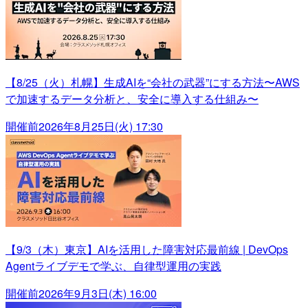
【8/25（火）札幌】生成AIを“会社の武器”にする方法〜AWS
で加速するデータ分析と、安全に導入する仕組み〜
開催前
2026年8月25日(火) 17:30
【9/3（木）東京】AIを活用した障害対応最前線 | DevOps
Agentライブデモで学ぶ、自律型運用の実践
開催前
2026年9月3日(木) 16:00