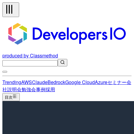
produced by Classmethod
Trending
AWS
Claude
Bedrock
Google Cloud
Azure
セミナー
会
社説明会
勉強会
事例
採用
目次