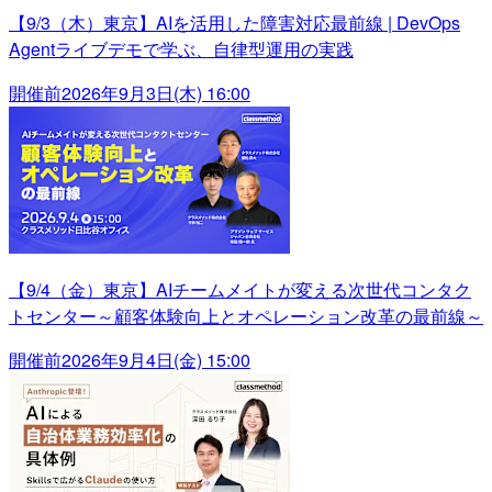
【9/3（木）東京】AIを活用した障害対応最前線 | DevOps
Agentライブデモで学ぶ、自律型運用の実践
開催前
2026年9月3日(木) 16:00
【9/4（金）東京】AIチームメイトが変える次世代コンタク
トセンター～顧客体験向上とオペレーション改革の最前線～
開催前
2026年9月4日(金) 15:00