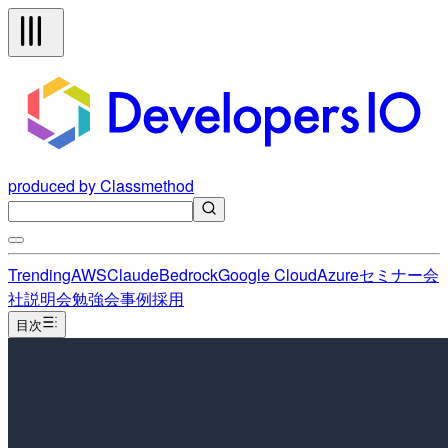
produced by Classmethod
Trending
AWS
Claude
Bedrock
Google Cloud
Azure
セミナー
会
社説明会
勉強会
事例
採用
目次