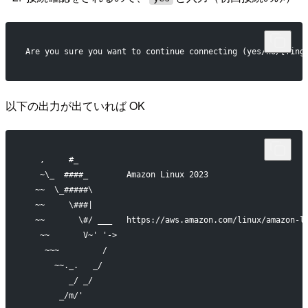
Are you sure you want to continue connecting (yes/no/[fing
以下の出力が出ていれば OK
   ,     #_
   ~\_  ####_        Amazon Linux 2023
  ~~  \_#####\
  ~~     \###|
  ~~       \#/ ___   https://aws.amazon.com/linux/amazon-l
   ~~       V~' '->
    ~~~         /
      ~~._.   _/
         _/ _/
       _/m/'