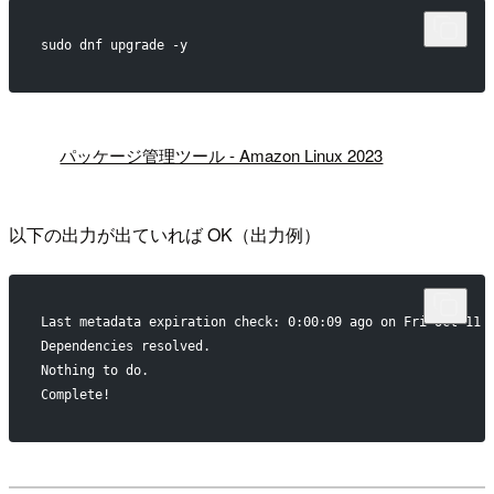
sudo dnf upgrade -y
!
パッケージ管理ツール - Amazon Linux 2023
以下の出力が出ていれば OK（出力例）
Last metadata expiration check: 0:00:09 ago on Fri Oct 11 
Dependencies resolved.
Nothing to do.
Complete!