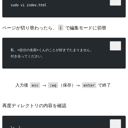
sudo vi index.html
ページが切り替わったら、
で編集モードに切替
i
私、<自分の名前>くんのことが好きでたまりません。
付き合ってください。
!
入力後
→
（保存）→
で終了
esc
:wq
enter
再度ディレクトリの内容を確認