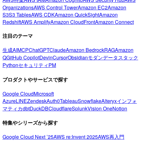
Organizations
AWS Control Tower
Amazon EC2
Amazon
S3
S3 Tables
AWS CDK
Amazon QuickSight
Amazon
Redshift
AWS Amplify
Amazon CloudFront
Amazon Connect
注目のテーマ
生成AI
MCP
ChatGPT
Claude
Amazon Bedrock
RAG
Amazon
Q
GitHub Copilot
Devin
Cursor
Obsidian
モダンデータスタック
Python
セキュリティ
PM
プロダクトやサービスで探す
Google Cloud
Microsoft
Azure
LINE
Zendesk
Auth0
Tableau
Snowflake
Alteryx
インフォ
マティカ
dbt
DuckDB
Cloudflare
Splunk
Vision One
Notion
特集やシリーズから探す
Google Cloud Next ’25
AWS re:Invent 2025
AWS再入門