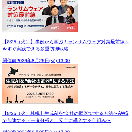
【8/25（火）】事例から学ぶ！ランサムウェア対策最前線～
今すぐ実践できる多重防御戦略
開催前
2026年8月25日(火) 13:00
【8/25（火）札幌】生成AIを“会社の武器”にする方法〜AWS
で加速するデータ分析と、安全に導入する仕組み〜
開催前
2026年8月25日(火) 17:30