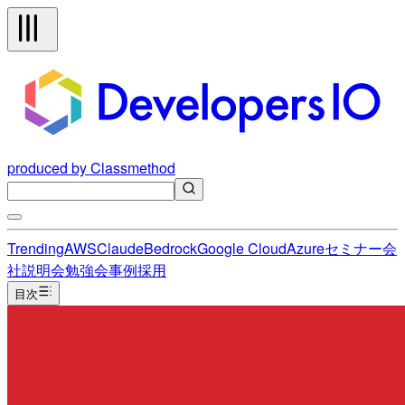
produced by Classmethod
Trending
AWS
Claude
Bedrock
Google Cloud
Azure
セミナー
会
社説明会
勉強会
事例
採用
目次