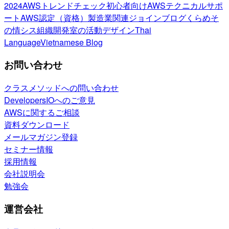
2024
AWSトレンドチェック
初心者向け
AWSテクニカルサポ
ート
AWS認定（資格）
製造業関連
ジョインブログ
くらめそ
の情シス
組織開発室の活動
デザイン
Thai
Language
Vietnamese Blog
お問い合わせ
クラスメソッドへの問い合わせ
DevelopersIOへのご意見
AWSに関するご相談
資料ダウンロード
メールマガジン登録
セミナー情報
採用情報
会社説明会
勉強会
運営会社