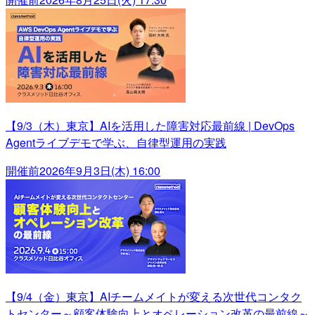
【9/3（木）東京】AIを活用した障害対応最前線 | DevOps
Agentライブデモで学ぶ、自律型運用の実践
開催前
2026年9月3日(木) 16:00
【9/4（金）東京】AIチームメイトが変える次世代コンタク
トセンター～顧客体験向上とオペレーション改革の最前線～