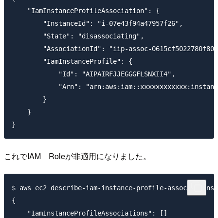
    "IamInstanceProfileAssociation": {

        "InstanceId": "i-07e43f94a47957f26",

        "State": "disassociating",

        "AssociationId": "iip-assoc-0615cf5022780f806
        "IamInstanceProfile": {

            "Id": "AIPAIRFJJEGGGFLSNXII4",

            "Arn": "arn:aws:iam::xxxxxxxxxxxx:instanc
        }

    }

これでIAM Roleが非適用になりました。
$ aws ec2 describe-iam-instance-profile-associations

{

    "IamInstanceProfileAssociations": []
