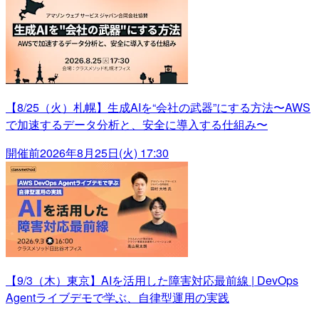
【8/25（火）札幌】生成AIを“会社の武器”にする方法〜AWS
で加速するデータ分析と、安全に導入する仕組み〜
開催前
2026年8月25日(火) 17:30
【9/3（木）東京】AIを活用した障害対応最前線 | DevOps
Agentライブデモで学ぶ、自律型運用の実践