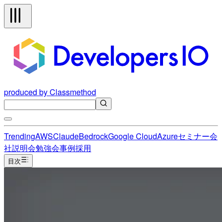
produced by Classmethod
Trending
AWS
Claude
Bedrock
Google Cloud
Azure
セミナー
会
社説明会
勉強会
事例
採用
目次