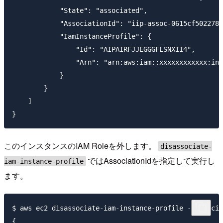
            "State": "associated",

            "AssociationId": "iip-assoc-0615cf5022780
            "IamInstanceProfile": {

                "Id": "AIPAIRFJJEGGGFLSNXII4",

                "Arn": "arn:aws:iam::xxxxxxxxxxxx:ins
            }

        }

    ]

このインスタンスのIAM Roleを外します。
disassociate-
ではAssociationIdを指定して実行し
iam-instance-profile
ます。
$ aws ec2 disassociate-iam-instance-profile --associa
{
