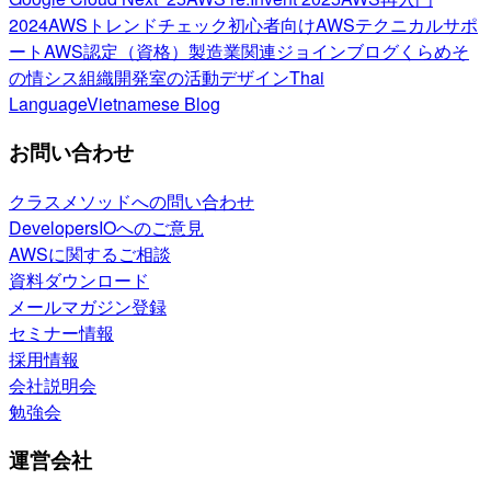
2024
AWSトレンドチェック
初心者向け
AWSテクニカルサポ
ート
AWS認定（資格）
製造業関連
ジョインブログ
くらめそ
の情シス
組織開発室の活動
デザイン
Thai
Language
Vietnamese Blog
お問い合わせ
クラスメソッドへの問い合わせ
DevelopersIOへのご意見
AWSに関するご相談
資料ダウンロード
メールマガジン登録
セミナー情報
採用情報
会社説明会
勉強会
運営会社