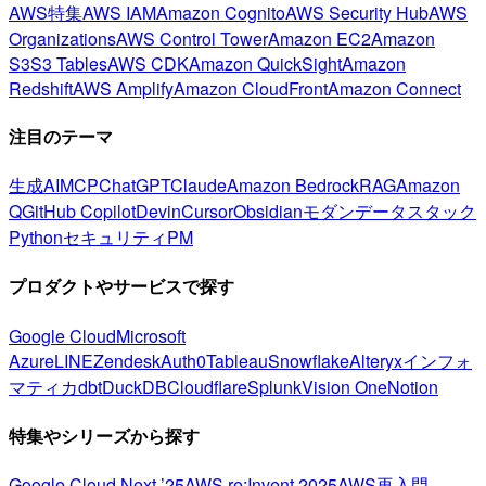
AWS特集
AWS IAM
Amazon Cognito
AWS Security Hub
AWS
Organizations
AWS Control Tower
Amazon EC2
Amazon
S3
S3 Tables
AWS CDK
Amazon QuickSight
Amazon
Redshift
AWS Amplify
Amazon CloudFront
Amazon Connect
注目のテーマ
生成AI
MCP
ChatGPT
Claude
Amazon Bedrock
RAG
Amazon
Q
GitHub Copilot
Devin
Cursor
Obsidian
モダンデータスタック
Python
セキュリティ
PM
プロダクトやサービスで探す
Google Cloud
Microsoft
Azure
LINE
Zendesk
Auth0
Tableau
Snowflake
Alteryx
インフォ
マティカ
dbt
DuckDB
Cloudflare
Splunk
Vision One
Notion
特集やシリーズから探す
Google Cloud Next ’25
AWS re:Invent 2025
AWS再入門