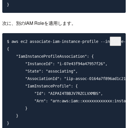
次に、別のIAM Roleを適用します。
$ aws ec2 associate-iam-instance-profile --instance-i
{

    "IamInstanceProfileAssociation": {

        "InstanceId": "i-07e43f94a47957f26",

        "State": "associating",

        "AssociationId": "iip-assoc-0164a7f896ad1c219
        "IamInstanceProfile": {

            "Id": "AIPAI4TBBJV7RZCLVXMBS",

            "Arn": "arn:aws:iam::xxxxxxxxxxxxx:instan
        }

    }
