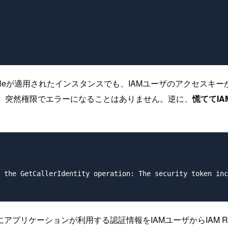
M Roleが適用されたインスタンスでも、IAMユーザのアクセ
でも、突然権限でエラーになることはありません。逆に、
慌ててI
 the GetCallerIdentity operation: The security token inc
プリケーションが利用する認証情報をIAMユーザからIAM R