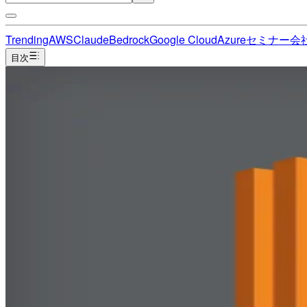
Trending
AWS
Claude
Bedrock
Google Cloud
Azure
セミナー
会
目次