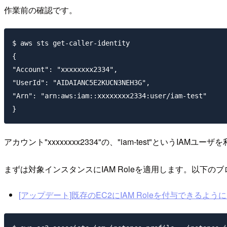
作業前の確認です。
$ aws sts get-caller-identity

{

"Account": "xxxxxxxx2334",

"UserId": "AIDAIANC5E2KUCN3NEH3G",

"Arn": "arn:aws:iam::xxxxxxxx2334:user/iam-test"

アカウント"xxxxxxxx2334"の、"iam-test"というIAMユ
まずは対象インスタンスにIAM Roleを適用します。以下の
[アップデート]既存のEC2にIAM Roleを付与できるよ