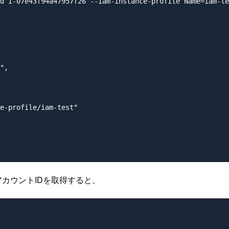
d i-07e43f94a47957f26 --iam-instance-profile Name=iam-te
",

e-profile/iam-test"

カウントIDを取得すると、