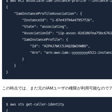
$ aws ec2 associate-iam-instance-profile --instance-i
{

    "IamInstanceProfileAssociation": {

        "InstanceId": "i-07e43f94a47957f26",

        "State": "associating",

        "AssociationId": "iip-assoc-02d186fea75bc6761
        "IamInstanceProfile": {

            "Id": "AIPAJ7WCC5JAQ2QW2VWBO",

            "Arn": "arn:aws:iam::yyyyyyyy6521:instanc
        }

    }

この時点では、まだ元のIAMユーザの権限が利用可能なのでア
$ aws sts get-caller-identity

{
