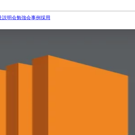
社説明会
勉強会
事例
採用