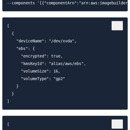
[

  {

    "deviceName": "/dev/xvda",

    "ebs": {

      "encrypted": true,

      "kmsKeyId": "alias/aws/ebs",

      "volumeSize": 16,

      "volumeType": "gp2"

    }

  }

[
