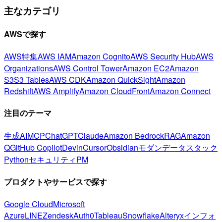
主なカテゴリ
AWSで探す
AWS特集
AWS IAM
Amazon Cognito
AWS Security Hub
AWS
Organizations
AWS Control Tower
Amazon EC2
Amazon
S3
S3 Tables
AWS CDK
Amazon QuickSight
Amazon
Redshift
AWS Amplify
Amazon CloudFront
Amazon Connect
注目のテーマ
生成AI
MCP
ChatGPT
Claude
Amazon Bedrock
RAG
Amazon
Q
GitHub Copilot
Devin
Cursor
Obsidian
モダンデータスタック
Python
セキュリティ
PM
プロダクトやサービスで探す
Google Cloud
Microsoft
Azure
LINE
Zendesk
Auth0
Tableau
Snowflake
Alteryx
インフォ