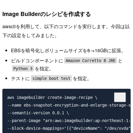
Image Builderのレシピを作成する
awscliを利用して、以下のコマンドを実行します。今回は以
下の設定をしてみました。
EBSを暗号化しボリュームサイズを8→16GBに拡張。
ビルドコンポーネントに
と
Amazon Corretto 8 JRE
を指定。
Python 3
テストに
を指定。
simple boot test
aws imagebuilder create-image-recipe \

--name ebs-snapshot-encryption-and-enlarge-storage-si
--semantic-version 0.0.1 \

--parent-image "arn:aws:imagebuilder:ap-northeast-1:a
--block-device-mappings='[{"deviceName": "/dev/xvda",