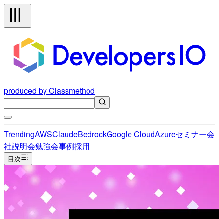
produced by Classmethod
Trending
AWS
Claude
Bedrock
Google Cloud
Azure
セミナー
会
社説明会
勉強会
事例
採用
目次