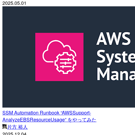
2025.05.01
SSM Automation Runbook “AWSSupport-
AnalyzeEBSResourceUsage” をやってみた
片方 裕人
2025.12.04