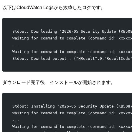
以下はCloudWatch Logsから抜粋したログです。
Stdout: Downloading '2026-05 Security Update (KB50
Waiting for command to complete (command id: xxxxx
...
Waiting for command to complete (command id: xxxxx
Stdout: Download output : {"HResult":0,"ResultCode
ダウンロード完了後、インストールが開始されます。
Stdout: Installing '2026-05 Security Update (KB508
Waiting for command to complete (command id: xxxxx
...
Waiting for command to complete (command id: xxxxx