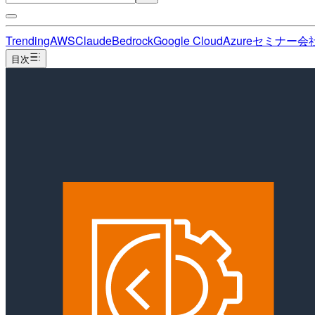
Trending
AWS
Claude
Bedrock
Google Cloud
Azure
セミナー
会
目次