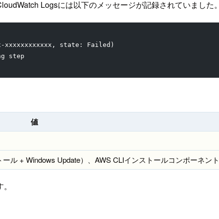
oudWatch Logsには以下のメッセージが記録されていました
x-xxxxxxxxxxxx, state: Failed)
ng step
値
 Windows Update）、AWS CLIインストールコンポーネン
す。