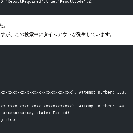
:0,"RebootRequired":true,"ResultCode":2}
した。
検索しますが、この検索中にタイムアウトが発生しています。
xxx-xxxx-xxxx-xxxx-xxxxxxxxxxxx). Attempt number: 133.
xxx-xxxx-xxxx-xxxx-xxxxxxxxxxxx). Attempt number: 140.
x-xxxxxxxxxxxx, state: Failed)
ng step