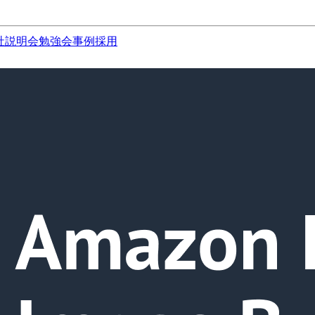
社説明会
勉強会
事例
採用