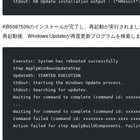
Stdout: KB Update installation output : {"HResult"
KB5087539のインストールが完了し、再起動が実行されま
再起動後、Windows Updateが再度更新プログラムを
Executor: System has rebooted successfully
Step ApplyWindowsUpdateStep
UpdateOS: STARTED EXECUTION
Stdout: Starting the Windows Update process.
Stdout: Searching for updates.
Waiting for command to complete (command id: xxxxx
...
Waiting for command to complete (command id: xxxxx
Command failed (command id: xxxxxxxx-xxxx-xxxx-xxx
Action failed for step ApplyBuildComponents. Faili