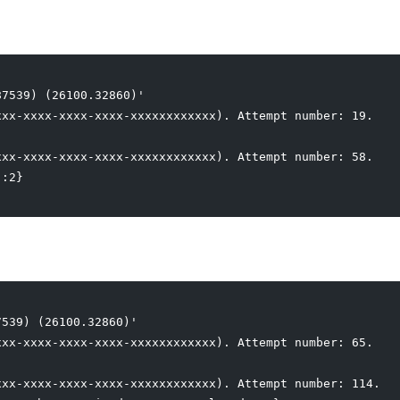
87539) (26100.32860)'
xxx-xxxx-xxxx-xxxx-xxxxxxxxxxxx). Attempt number: 19.
xxx-xxxx-xxxx-xxxx-xxxxxxxxxxxx). Attempt number: 58.
":2}
7539) (26100.32860)'
xxx-xxxx-xxxx-xxxx-xxxxxxxxxxxx). Attempt number: 65.
xxx-xxxx-xxxx-xxxx-xxxxxxxxxxxx). Attempt number: 114.