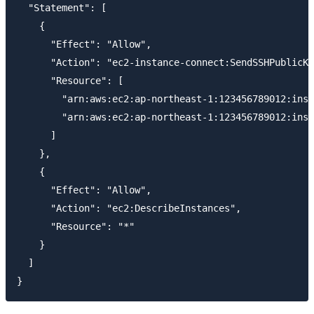
  "Statement": [

    {

      "Effect": "Allow",

      "Action": "ec2-instance-connect:SendSSHPublicKe
      "Resource": [

        "arn:aws:ec2:ap-northeast-1:123456789012:inst
        "arn:aws:ec2:ap-northeast-1:123456789012:inst
      ]

    },

    {

      "Effect": "Allow",

      "Action": "ec2:DescribeInstances",

      "Resource": "*"

    }

  ]
