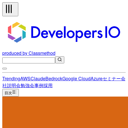
produced by Classmethod
Trending
AWS
Claude
Bedrock
Google Cloud
Azure
セミナー
会
社説明会
勉強会
事例
採用
目次