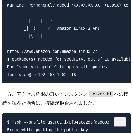
Warning: Permanently added 'XX.XX.XX.XX' (ECDSA) to t
       __|  __|_  )

       _|  (     /   Amazon Linux 2 AMI

      ___|\___|___|

https://aws.amazon.com/amazon-linux-2/

1 package(s) needed for security, out of 10 available

Run "sudo yum update" to apply all updates.

一方、アクセス権限の無いインスタンス
への接
server-b1
続を試みた場合は、接続が拒否されました。
$ mssh --profile user01 i-0f34acc253faad893

Error while pushing the public key:
