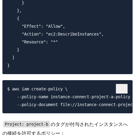
      }

    },

    {

      "Effect": "Allow",

      "Action": "ec2:DescribeInstances",

      "Resource": "*"

    }

  ]

$ aws iam create-policy \

    --policy-name instance-connect-project-a-policy \

のタグが付与されたインスタンスへ
Project: project-b
の接続を許可するポリシー：