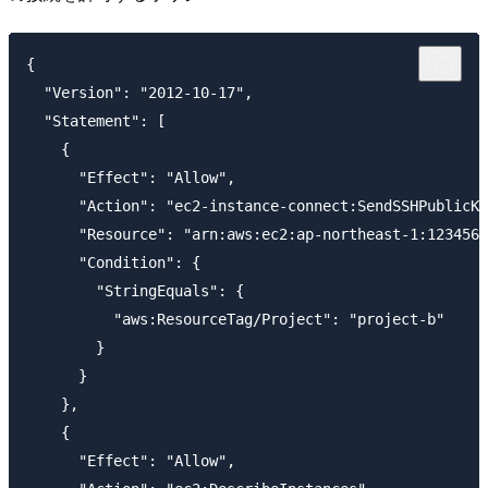
{ 

  "Version": "2012-10-17",

  "Statement": [

    {

      "Effect": "Allow",

      "Action": "ec2-instance-connect:SendSSHPublicKe
      "Resource": "arn:aws:ec2:ap-northeast-1:1234567
      "Condition": {

        "StringEquals": {

          "aws:ResourceTag/Project": "project-b"

        }

      }

    },

    {

      "Effect": "Allow",
