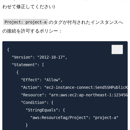
わせて修正してください)
のタグが付与されたインスタンスへ
Project: project-a
の接続を許可するポリシー：
{ 

  "Version": "2012-10-17",

  "Statement": [

    {

      "Effect": "Allow",

      "Action": "ec2-instance-connect:SendSSHPublicKe
      "Resource": "arn:aws:ec2:ap-northeast-1:1234567
      "Condition": {

        "StringEquals": {

          "aws:ResourceTag/Project": "project-a"

        }
