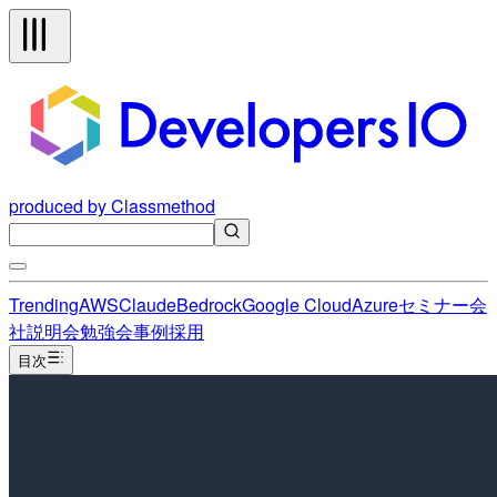
produced by Classmethod
Trending
AWS
Claude
Bedrock
Google Cloud
Azure
セミナー
会
社説明会
勉強会
事例
採用
目次