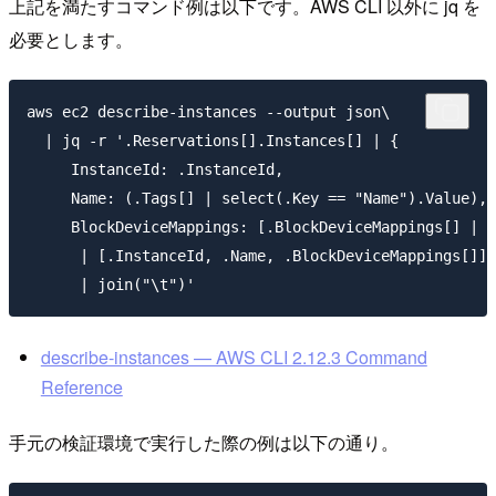
上記を満たすコマンド例は以下です。AWS CLI 以外に jq を
必要とします。
aws ec2 describe-instances --output json\

  | jq -r '.Reservations[].Instances[] | {

     InstanceId: .InstanceId,

     Name: (.Tags[] | select(.Key == "Name").Value),

     BlockDeviceMappings: [.BlockDeviceMappings[] | [
      | [.InstanceId, .Name, .BlockDeviceMappings[]]

describe-instances — AWS CLI 2.12.3 Command
Reference
手元の検証環境で実行した際の例は以下の通り。