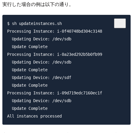
実行した場合の例は以下の通り。
$ sh updateinstances.sh

Processing Instance: i-0f40748bd304c3148

  Updating Device: /dev/sdb

  Update Complete

Processing Instance: i-0a23ed292b5b0fb99

  Updating Device: /dev/sdb

  Update Complete

  Updating Device: /dev/sdf

  Update Complete

Processing Instance: i-09d719edc7160ec1f

  Updating Device: /dev/sdb

  Update Complete
