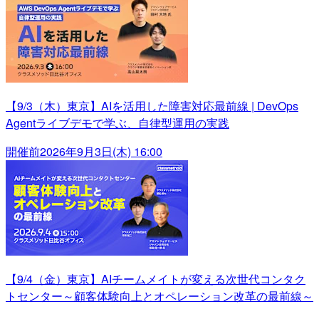
【9/3（木）東京】AIを活用した障害対応最前線 | DevOps
Agentライブデモで学ぶ、自律型運用の実践
開催前
2026年9月3日(木) 16:00
【9/4（金）東京】AIチームメイトが変える次世代コンタク
トセンター～顧客体験向上とオペレーション改革の最前線～