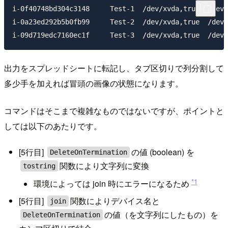
i-0f40748bd304c3148     Test-1  /dev/xvda,true  /dev/
i-0a23ed292b5b0fb99     Test-2  /dev/xvda,true  /dev/
出力をスプレッドシートに転記し、タブ区切りで列分割して
多少手を加えれば冒頭の画像の状態になります。
コマンドはそこまで複雑なものではないですが、ポイントと
しては以下のあたりです。
[5行目]
の値 (boolean) を
DeleteOnTermination
関数により文字列に変換
tostring
*1
環境によっては join 時にエラーになるため
[5行目]
関数によりデバイス名と
join
の値（を文字列にしたもの）を
DeleteOnTermination