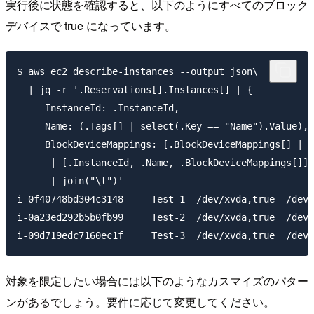
実行後に状態を確認すると、以下のようにすべてのブロック
デバイスで true になっています。
$ aws ec2 describe-instances --output json\

  | jq -r '.Reservations[].Instances[] | {

     InstanceId: .InstanceId,

     Name: (.Tags[] | select(.Key == "Name").Value),

     BlockDeviceMappings: [.BlockDeviceMappings[] | [
      | [.InstanceId, .Name, .BlockDeviceMappings[]]

      | join("\t")'

i-0f40748bd304c3148	Test-1	/dev/xvda,true	/dev/sdb,true

i-0a23ed292b5b0fb99	Test-2	/dev/xvda,true	/dev/sdb,true	/dev/sdf,true

対象を限定したい場合には以下のようなカスマイズのパター
ンがあるでしょう。要件に応じて変更してください。