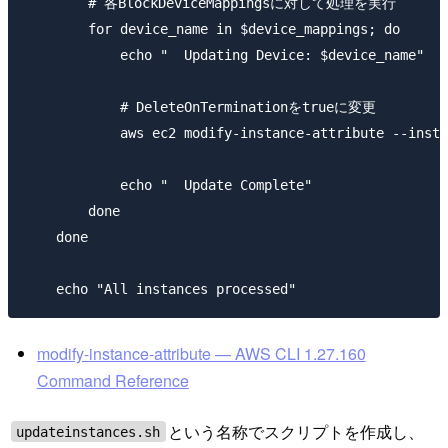
        # 各BlockDeviceMappingsに対して処理を実行

        for device_name in $device_mappings; do

            echo "  Updating Device: $device_name"

            # DeleteOnTerminationをtrueに変更

            aws ec2 modify-instance-attribute --insta
            echo "  Update Complete"

        done

    done

modify-instance-attribute — AWS CLI 1.27.160
Command Reference
という名称でスクリプトを作成し、
updateinstances.sh