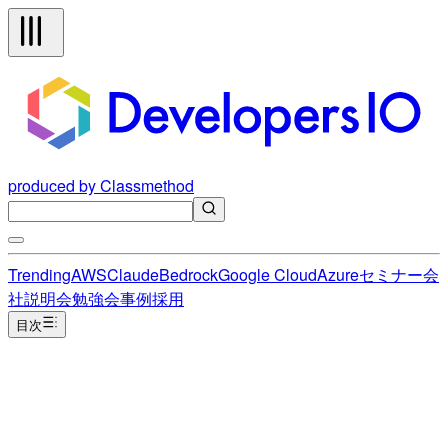
produced by Classmethod
Trending
AWS
Claude
Bedrock
Google Cloud
Azure
セミナー
会
社説明会
勉強会
事例
採用
目次