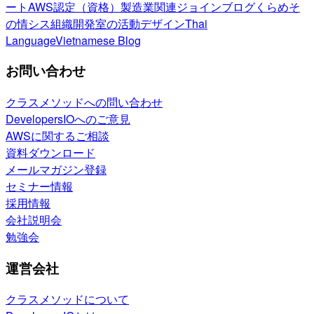
ート
AWS認定（資格）
製造業関連
ジョインブログ
くらめそ
の情シス
組織開発室の活動
デザイン
Thai
Language
Vietnamese Blog
お問い合わせ
クラスメソッドへの問い合わせ
DevelopersIOへのご意見
AWSに関するご相談
資料ダウンロード
メールマガジン登録
セミナー情報
採用情報
会社説明会
勉強会
運営会社
クラスメソッドについて