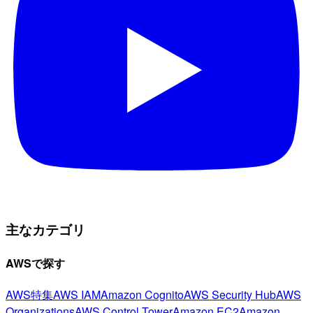
主なカテゴリ
AWSで探す
AWS特集
AWS IAM
Amazon Cognito
AWS Security Hub
AWS
Organizations
AWS Control Tower
Amazon EC2
Amazon