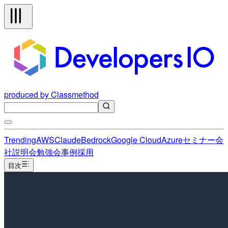
produced by Classmethod
Trending
AWS
Claude
Bedrock
Google Cloud
Azure
セミナー
会
社説明会
勉強会
事例
採用
目次