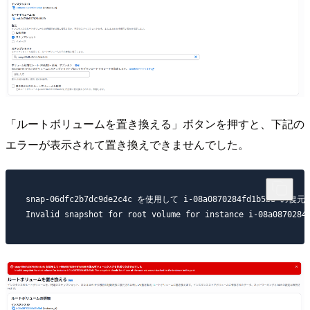
「ルートボリュームを置き換える」ボタンを押すと、下記の
エラーが表示されて置き換えできませんでした。
snap-06dfc2b7dc9de2c4c を使用して i-08a0870284fd1b5