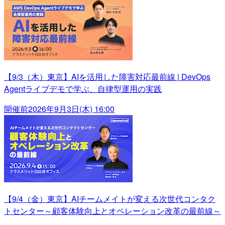
【9/3（木）東京】AIを活用した障害対応最前線 | DevOps
Agentライブデモで学ぶ、自律型運用の実践
開催前
2026年9月3日(木) 16:00
【9/4（金）東京】AIチームメイトが変える次世代コンタク
トセンター～顧客体験向上とオペレーション改革の最前線～