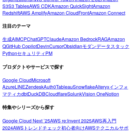
S3
S3 Tables
AWS CDK
Amazon QuickSight
Amazon
Redshift
AWS Amplify
Amazon CloudFront
Amazon Connect
注目のテーマ
生成AI
MCP
ChatGPT
Claude
Amazon Bedrock
RAG
Amazon
Q
GitHub Copilot
Devin
Cursor
Obsidian
モダンデータスタック
Python
セキュリティ
PM
プロダクトやサービスで探す
Google Cloud
Microsoft
Azure
LINE
Zendesk
Auth0
Tableau
Snowflake
Alteryx
インフォ
マティカ
dbt
DuckDB
Cloudflare
Splunk
Vision One
Notion
特集やシリーズから探す
Google Cloud Next ’25
AWS re:Invent 2025
AWS再入門
2024
AWSトレンドチェック
初心者向け
AWSテクニカルサポ