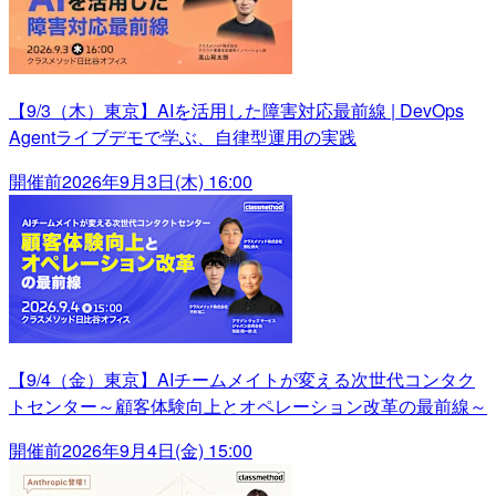
【9/3（木）東京】AIを活用した障害対応最前線 | DevOps
Agentライブデモで学ぶ、自律型運用の実践
開催前
2026年9月3日(木) 16:00
【9/4（金）東京】AIチームメイトが変える次世代コンタク
トセンター～顧客体験向上とオペレーション改革の最前線～
開催前
2026年9月4日(金) 15:00