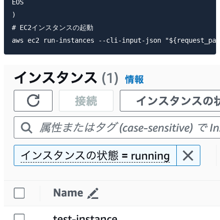
EOS

)

# EC2インスタンスの起動
