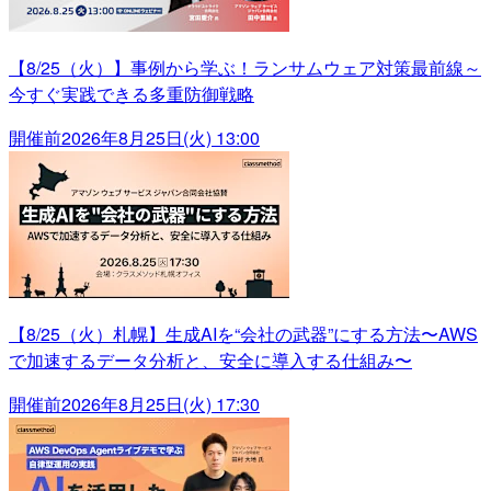
【8/25（火）】事例から学ぶ！ランサムウェア対策最前線～
今すぐ実践できる多重防御戦略
開催前
2026年8月25日(火) 13:00
【8/25（火）札幌】生成AIを“会社の武器”にする方法〜AWS
で加速するデータ分析と、安全に導入する仕組み〜
開催前
2026年8月25日(火) 17:30