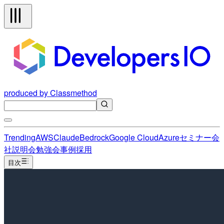
produced by Classmethod
Trending
AWS
Claude
Bedrock
Google Cloud
Azure
セミナー
会
社説明会
勉強会
事例
採用
目次