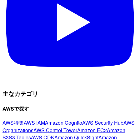
主なカテゴリ
AWSで探す
AWS特集
AWS IAM
Amazon Cognito
AWS Security Hub
AWS
Organizations
AWS Control Tower
Amazon EC2
Amazon
S3
S3 Tables
AWS CDK
Amazon QuickSight
Amazon