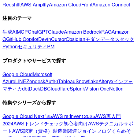
Redshift
AWS Amplify
Amazon CloudFront
Amazon Connect
注目のテーマ
生成AI
MCP
ChatGPT
Claude
Amazon Bedrock
RAG
Amazon
Q
GitHub Copilot
Devin
Cursor
Obsidian
モダンデータスタック
Python
セキュリティ
PM
プロダクトやサービスで探す
Google Cloud
Microsoft
Azure
LINE
Zendesk
Auth0
Tableau
Snowflake
Alteryx
インフォ
マティカ
dbt
DuckDB
Cloudflare
Splunk
Vision One
Notion
特集やシリーズから探す
Google Cloud Next ’25
AWS re:Invent 2025
AWS再入門
2024
AWSトレンドチェック
初心者向け
AWSテクニカルサポ
ート
AWS認定（資格）
製造業関連
ジョインブログ
くらめそ