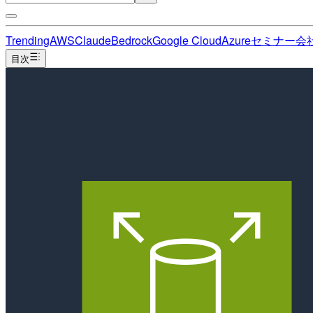
Trending
AWS
Claude
Bedrock
Google Cloud
Azure
セミナー
会
目次