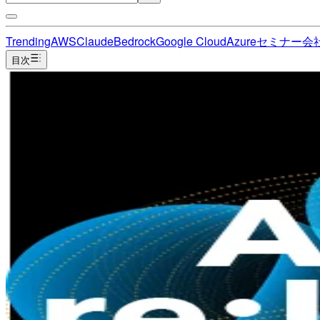
Trending
AWS
Claude
Bedrock
Google Cloud
Azure
セミナー
会
目次