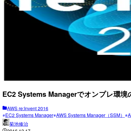
EC2 Systems Managerでオンプレ環境の
AWS re:Invent 2016
EC2 Systems Manager
AWS Systems Manager（SSM）
菊池修治
2016.12.17